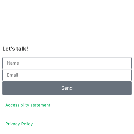
Let's talk!
Send
Accessibility statement
Privacy Policy