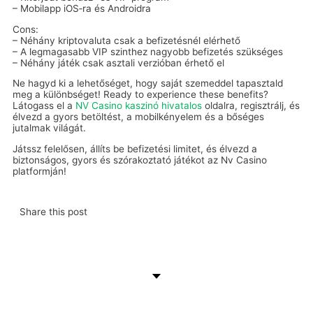
– Mobilapp iOS‑ra és Androidra
Cons:
– Néhány kriptovaluta csak a befizetésnél elérhető
– A legmagasabb VIP szinthez nagyobb befizetés szükséges
– Néhány játék csak asztali verzióban érhető el
Ne hagyd ki a lehetőséget, hogy saját szemeddel tapasztald
meg a különbséget! Ready to experience these benefits?
Látogass el a
NV Casino kaszinó hivatalos
oldalra, regisztrálj, és
élvezd a gyors betöltést, a mobilkényelem és a bőséges
jutalmak világát.
Játssz felelősen, állíts be befizetési limitet, és élvezd a
biztonságos, gyors és szórakoztató játékot az Nv Casino
platformján!
Share this post