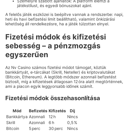
Személyre szabott ajánlatok: A platform elemzi a
játékstílust, és egyedi bónuszokat ajánl.
A felelős játék eszközei is beépítve vannak a rendszerbe: napi,
heti és havi befizetési limit beállítható, valamint önkizárási
lehetőség áll rendelkezésre, ha a játék túlzottan elnyel.
Fizetési módok és kifizetési
sebesség – a pénzmozgás
egyszerűen
Az Nv Casino számos fizetési módot támogat, köztük
bankkártyát, e‑tárcákat (Skrill, Neteller) és kriptovalutákat
(Bitcoin, Ethereum). A legtöbb módszer azonnali befizetést
biztosít, míg a kifizetések átlagosan 12 óra alatt megtörténnek,
ami a piacon egyik leggyorsabb időnek számít.
Fizetési módok összehasonlítása
Mód
Befizetés
Kifizetés
Díj
Bankkártya
Azonnali
12 h
Nincs
Skrill
Azonnali
6 h
0,5 %
Bitcoin
5 perc
30 perc
Nincs