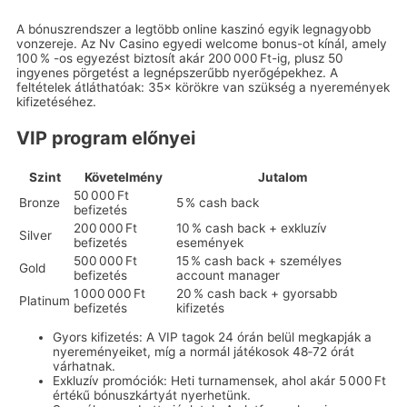
A bónuszrendszer a legtöbb online kaszinó egyik legnagyobb
vonzereje. Az Nv Casino egyedi welcome bonus-ot kínál, amely
100 % -os egyezést biztosít akár 200 000 Ft-ig, plusz 50
ingyenes pörgetést a legnépszerűbb nyerőgépekhez. A
feltételek átláthatóak: 35× körökre van szükség a nyeremények
kifizetéséhez.
VIP program előnyei
Szint
Követelmény
Jutalom
50 000 Ft
Bronze
5 % cash back
befizetés
200 000 Ft
10 % cash back + exkluzív
Silver
befizetés
események
500 000 Ft
15 % cash back + személyes
Gold
befizetés
account manager
1 000 000 Ft
20 % cash back + gyorsabb
Platinum
befizetés
kifizetés
Gyors kifizetés: A VIP tagok 24 órán belül megkapják a
nyereményeiket, míg a normál játékosok 48‑72 órát
várhatnak.
Exkluzív promóciók: Heti turnamensek, ahol akár 5 000 Ft
értékű bónuszkártyát nyerhetünk.