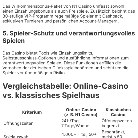
Das Willkommensbonus‑Paket von N1 Casino umfasst sowohl
einen Einzahlungsbonus als auch Freispiele. Zusätzlich belohnt das
30‑stufige VIP‑Programm regelmäßige Spieler mit Cashback,
exklusiven Turnieren und persönlichen Account‑Managern.
5. Spieler‑Schutz und verantwortungsvolles
Spielen
Das Casino bietet Tools wie Einzahlungslimits,
Selbstausschluss‑Optionen und ausführliche Informationen zum
verantwortungsvollen Spielen. Diese Funktionen erfüllen die
Vorgaben der deutschen Glücksspielbehörden und schützen die
Spieler vor übermäßigem Risiko.
Vergleichstabelle: Online‑Casino
vs. klassisches Spielhaus
Online‑Casino
Klassisches
Kriterium
(z. B. N1 Casino)
Casino
24 h/Tag,
Öffnungszeiten
Öffnungszeiten
7 Tage/Woche
begrenzt
Beschränkt,
4.000+ Titel, 50+
Spielauswahl
meist < 50