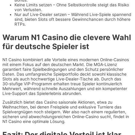
Bonus.
Keine Limits setzen – Ohne Selbstkontrolle steigt das Risiko
von Verlusten.
Nur auf Live‑Dealer setzen – Während Live‑Spiele spannend
sind, bieten Slots oft bessere Gewinnchancen durch höhere
RTPs.
Warum N1 Casino die clevere Wahl
für deutsche Spieler ist
N1 Casino kombiniert alle Vorteile eines modernen Online‑Casinos
mit einem Fokus auf den deutschen Markt. Die MGA‑Lizenz
garantiert faire Spielbedingungen und den Schutz persönlicher
Daten. Das umfangreiche Spielportfolio deckt sowohl klassische
Slots als auch hochwertige Live‑Dealer‑Tische ab. Durch das
30‑stufige VIP‑Programm erhalten treue Spieler kontinuierlich
Mehrwert, während schnelle Auszahlungen und ein kompetenter
Live‑Support das Spielerlebnis abrunden.
Zusätzlich bietet das Casino saisonale Aktionen, etwa zu
Weihnachten, bei denen Freispiele und exklusive Turniere das
Spielvergnügen noch steigern. Wer also nach einem regulierten,
sicheren und abwechslungsreichen Online‑Casino sucht, findet in
N1 Casino eine optimale Lösung.
Fazit: Der digitale Vorteil ist klar