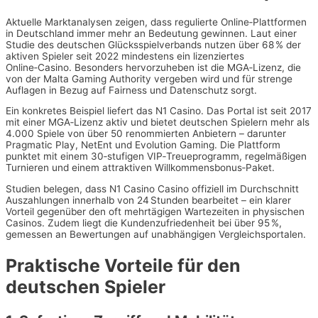
Aktuelle Marktanalysen zeigen, dass regulierte Online‑Plattformen
in Deutschland immer mehr an Bedeutung gewinnen. Laut einer
Studie des deutschen Glücksspielverbands nutzen über 68 % der
aktiven Spieler seit 2022 mindestens ein lizenziertes
Online‑Casino. Besonders hervorzuheben ist die MGA‑Lizenz, die
von der Malta Gaming Authority vergeben wird und für strenge
Auflagen in Bezug auf Fairness und Datenschutz sorgt.
Ein konkretes Beispiel liefert das N1 Casino. Das Portal ist seit 2017
mit einer MGA‑Lizenz aktiv und bietet deutschen Spielern mehr als
4.000 Spiele von über 50 renommierten Anbietern – darunter
Pragmatic Play, NetEnt und Evolution Gaming. Die Plattform
punktet mit einem 30‑stufigen VIP‑Treueprogramm, regelmäßigen
Turnieren und einem attraktiven Willkommensbonus‑Paket.
Studien belegen, dass N1 Casino Casino offiziell im Durchschnitt
Auszahlungen innerhalb von 24 Stunden bearbeitet – ein klarer
Vorteil gegenüber den oft mehrtägigen Wartezeiten in physischen
Casinos. Zudem liegt die Kundenzufriedenheit bei über 95 %,
gemessen an Bewertungen auf unabhängigen Vergleichsportalen.
Praktische Vorteile für den
deutschen Spieler