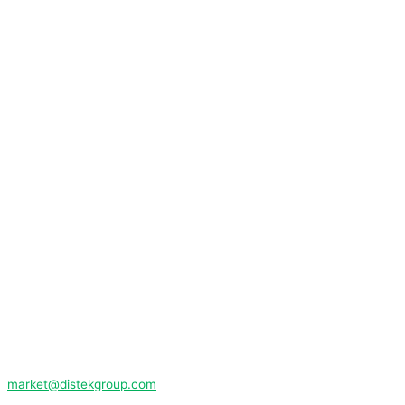
market@distekgroup.com