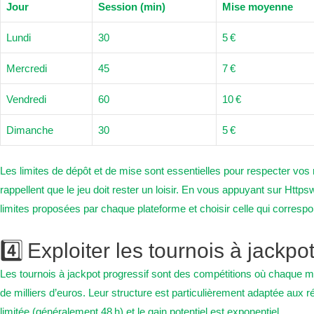
Jour
Session (min)
Mise moyenne
Lundi
30
5 €
Mercredi
45
7 €
Vendredi
60
10 €
Dimanche
30
5 €
Les limites de dépôt et de mise sont essentielles pour respecter vo
rappellent que le jeu doit rester un loisir. En vous appuyant sur Ht
limites proposées par chaque plateforme et choisir celle qui correspo
4️⃣ Exploiter les tournois à jackp
Les tournois à jackpot progressif sont des compétitions où chaque mis
de milliers d’euros. Leur structure est particulièrement adaptée aux rés
limitée (généralement 48 h) et le gain potentiel est exponentiel.