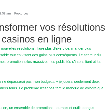
3:58 am
,
Resources
sformer vos résolutions
 casinos en ligne
nouvelles résolutions : faire plus d’exercice, manger plus
nsable tout en visant des gains plus conséquents. Le secteur du
nes promotionnelles massives, les publicités s’intensifient et les
« je ne dépasserai pas mon budget », « je jouerai seulement deux
emiers tours. Le problème n’est pas tant le manque de volonté que
ution, un ensemble de promotions, tournois et outils conçus