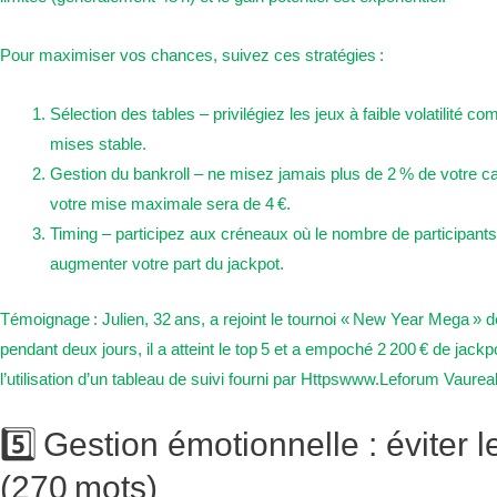
Pour maximiser vos chances, suivez ces stratégies :
Sélection des tables – privilégiez les jeux à faible volatilité 
mises stable.
Gestion du bankroll – ne misez jamais plus de 2 % de votre ca
votre mise maximale sera de 4 €.
Timing – participez aux créneaux où le nombre de participants e
augmenter votre part du jackpot.
Témoignage : Julien, 32 ans, a rejoint le tournoi « New Year Mega » 
pendant deux jours, il a atteint le top 5 et a empoché 2 200 € de jackp
l’utilisation d’un tableau de suivi fourni par Httpswww.Leforum Vaureal
5️⃣ Gestion émotionnelle : éviter le
(270 mots)