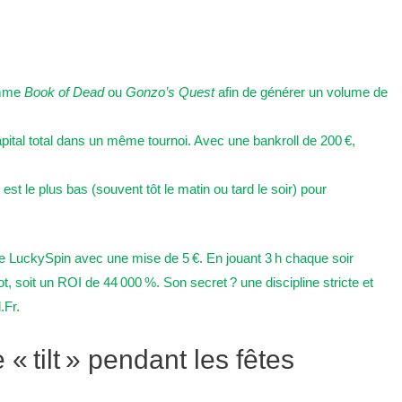
comme
Book of Dead
ou
Gonzo’s Quest
afin de générer un volume de
pital total dans un même tournoi. Avec une bankroll de 200 €,
st le plus bas (souvent tôt le matin ou tard le soir) pour
de LuckySpin avec une mise de 5 €. En jouant 3 h chaque soir
ot, soit un ROI de 44 000 %. Son secret ? une discipline stricte et
.Fr.
 « tilt » pendant les fêtes