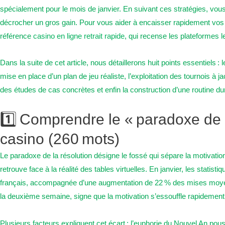
spécialement pour le mois de janvier. En suivant ces stratégies, vou
décrocher un gros gain. Pour vous aider à encaisser rapidement vo
référence
casino en ligne retrait rapide
, qui recense les plateformes l
Dans la suite de cet article, nous détaillerons huit points essentiels :
mise en place d’un plan de jeu réaliste, l’exploitation des tournois à j
des études de cas concrètes et enfin la construction d’une routine dur
1️⃣ Comprendre le « paradoxe de l
casino (260 mots)
Le paradoxe de la résolution désigne le fossé qui sépare la motivation i
retrouve face à la réalité des tables virtuelles. En janvier, les stati
français, accompagnée d’une augmentation de 22 % des mises moyen
la deuxième semaine, signe que la motivation s’essouffle rapidement
Plusieurs facteurs expliquent cet écart : l’euphorie du Nouvel An po