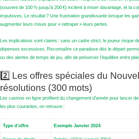
(souvent de 100 % jusqu’à 200 €) incitent à miser davantage, et la c
impulsives. Le résultat ? Une frustration grandissante lorsque les g
augmenter leurs mises pour « rattraper » leurs pertes.
Les implications sont claires : sans un cadre strict, le joueur risque 
dépenses excessives. Reconnaître ce paradoxe dès le départ permet
ou des alertes de temps de jeu, afin de préserver l’équilibre entre plais
2️⃣ Les offres spéciales du Nouvel
résolutions (300 mots)
Les casinos en ligne profitent du changement d’année pour lancer d
les plus courantes, on retrouve :
Type d’offre
Exemple Janvier 2024