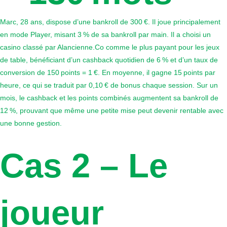
Marc, 28 ans, dispose d’une bankroll de 300 €. Il joue principalement
en mode Player, misant 3 % de sa bankroll par main. Il a choisi un
casino classé par Alancienne.Co comme le plus payant pour les jeux
de table, bénéficiant d’un cashback quotidien de 6 % et d’un taux de
conversion de 150 points = 1 €. En moyenne, il gagne 15 points par
heure, ce qui se traduit par 0,10 € de bonus chaque session. Sur un
mois, le cashback et les points combinés augmentent sa bankroll de
12 %, prouvant que même une petite mise peut devenir rentable avec
une bonne gestion.
Cas 2 – Le
joueur