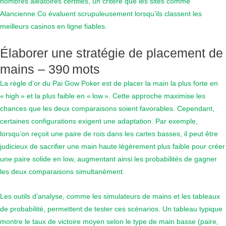
nombres aléatoires certifiés, un critère que les sites comme
Alancienne.Co évaluent scrupuleusement lorsqu’ils classent les
meilleurs casinos en ligne fiables.
Élaborer une stratégie de placement de
mains – 390 mots
La règle d’or du Pai Gow Poker est de placer la main la plus forte en
« high » et la plus faible en « low ». Cette approche maximise les
chances que les deux comparaisons soient favorables. Cependant,
certaines configurations exigent une adaptation. Par exemple,
lorsqu’on reçoit une paire de rois dans les cartes basses, il peut être
judicieux de sacrifier une main haute légèrement plus faible pour créer
une paire solide en low, augmentant ainsi les probabilités de gagner
les deux comparaisons simultanément.
Les outils d’analyse, comme les simulateurs de mains et les tableaux
de probabilité, permettent de tester ces scénarios. Un tableau typique
montre le taux de victoire moyen selon le type de main basse (paire,