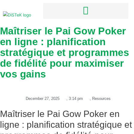
Maîtriser le Pai Gow Poker
en ligne : planification
stratégique et programmes
de fidélité pour maximiser
vos gains
December 27, 2025
,
3:14 pm
,
Resources
Maîtriser le Pai Gow Poker en
ligne : planification stratégique et