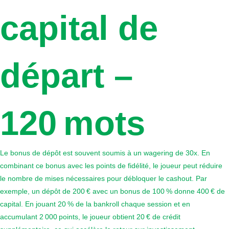
capital de
départ –
120 mots
Le bonus de dépôt est souvent soumis à un wagering de 30x. En
combinant ce bonus avec les points de fidélité, le joueur peut réduire
le nombre de mises nécessaires pour débloquer le cashout. Par
exemple, un dépôt de 200 € avec un bonus de 100 % donne 400 € de
capital. En jouant 20 % de la bankroll chaque session et en
accumulant 2 000 points, le joueur obtient 20 € de crédit