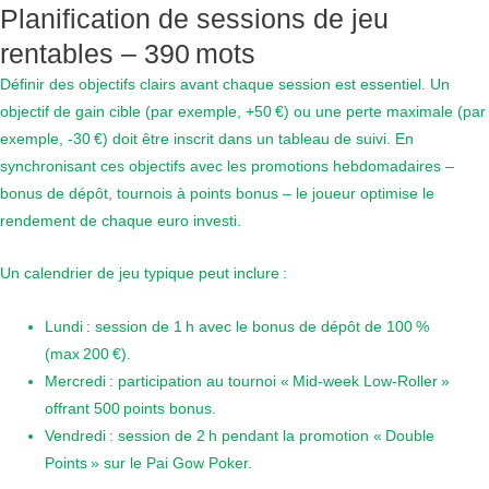
Planification de sessions de jeu
rentables – 390 mots
Définir des objectifs clairs avant chaque session est essentiel. Un
objectif de gain cible (par exemple, +50 €) ou une perte maximale (par
exemple, -30 €) doit être inscrit dans un tableau de suivi. En
synchronisant ces objectifs avec les promotions hebdomadaires –
bonus de dépôt, tournois à points bonus – le joueur optimise le
rendement de chaque euro investi.
Un calendrier de jeu typique peut inclure :
Lundi : session de 1 h avec le bonus de dépôt de 100 %
(max 200 €).
Mercredi : participation au tournoi « Mid‑week Low‑Roller »
offrant 500 points bonus.
Vendredi : session de 2 h pendant la promotion « Double
Points » sur le Pai Gow Poker.