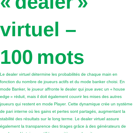
« dealer »
virtuel –
100 mots
Le dealer virtuel détermine les probabilités de chaque main en
fonction du nombre de joueurs actifs et du mode banker choisi. En
mode Banker, le joueur affronte le dealer qui joue avec un « house
edge » réduit, mais il doit également couvrir les mises des autres
joueurs qui restent en mode Player. Cette dynamique crée un système
de pari interne où les gains et pertes sont partagés, augmentant la
stabilité des résultats sur le long terme. Le dealer virtuel assure
également la transparence des tirages grâce à des générateurs de