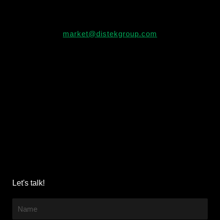
market@distekgroup.com
Let's talk!