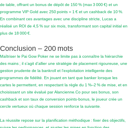
de table, offrant un bonus de dépôt de 150 % (max 3 000 €) et un
programme VIP Gold avec 250 points = 1 € et un cashback de 10 %.
En combinant ces avantages avec une discipline stricte, Lucas a
réalisé un ROI de 4,5 % sur six mois, transformant son capital initial en
plus de 18 000 €.
Conclusion – 200 mots
Maîtriser le Pai Gow Poker ne se limite pas à connaître la hiérarchie
des mains ; il s’agit d’allier une stratégie de placement rigoureuse, une
gestion prudente de la bankroll et l’exploitation intelligente des
programmes de fidélité. En jouant en tant que banker lorsque les
cartes le permettent, en respectant la règle du 1 %–2 % de mise, et en
choisissant un site évalué par Alancienne.Co pour ses bonus, son
cashback et son taux de conversion points‑bonus, le joueur crée un
cercle vertueux où chaque session renforce la suivante.
La réussite repose sur la planification méthodique : fixer des objectifs,
suivre les performances, et ajuster les mises en fonction des