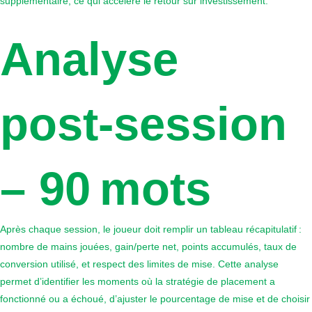
supplémentaire, ce qui accélère le retour sur investissement.
Analyse
post‑session
– 90 mots
Après chaque session, le joueur doit remplir un tableau récapitulatif :
nombre de mains jouées, gain/perte net, points accumulés, taux de
conversion utilisé, et respect des limites de mise. Cette analyse
permet d’identifier les moments où la stratégie de placement a
fonctionné ou a échoué, d’ajuster le pourcentage de mise et de choisir