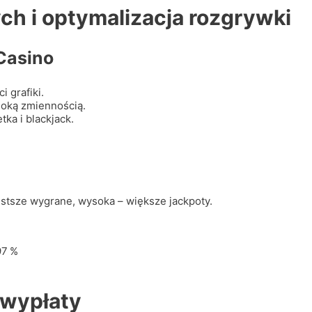
ch i optymalizacja rozgrywki
Casino
 grafiki.
soką zmiennością.
tka i blackjack.
stsze wygrane, wysoka – większe jackpoty.
97 %
 wypłaty