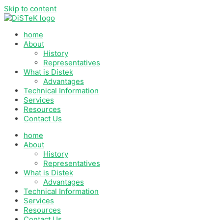
Skip to content
home
About
History
Representatives
What is Distek
Advantages
Technical Information
Services
Resources
Contact Us
home
About
History
Representatives
What is Distek
Advantages
Technical Information
Services
Resources
Contact Us