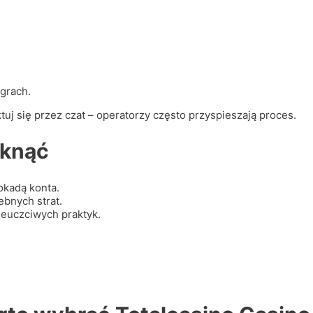
 grach.
tuj się przez czat – operatorzy często przyspieszają proces.
iknąć
okadą konta.
ebnych strat.
nieuczciwych praktyk.