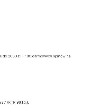
00% do 2000 zł + 100 darmowych spinów na
st” (RTP 96,1 %).