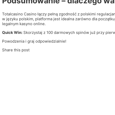
Podsumowanie – dlaczego war
Totalcasino Casino łączy pełną zgodność z polskimi regulacja
w języku polskim, platforma jest idealna zarówno dla początku
legalnym kasyno online.
Quick Win:
Skorzystaj z 100 darmowych spinów już przy pier
Powodzenia i graj odpowiedzialnie!
Share this post