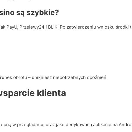
sino są szybkie?
jak PayU, Przelewy24 i BLIK. Po zatwierdzeniu wniosku środki tr
arunek obrotu – unikniesz niepotrzebnych opóźnień.
wsparcie klienta
pną w przeglądarce oraz jako dedykowaną aplikację na Android 