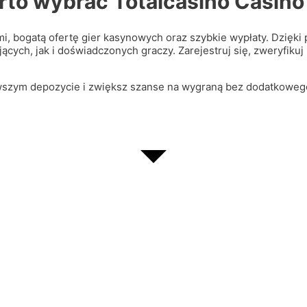
to wybrać Totalcasino Casino
mi, bogatą ofertę gier kasynowych oraz szybkie wypłaty. Dzięk
jących, jak i doświadczonych graczy. Zarejestruj się, zweryfiku
wszym depozycie i zwiększ szanse na wygraną bez dodatkowego