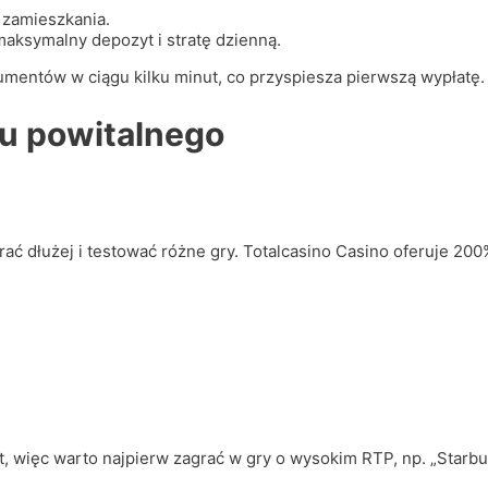
 zamieszkania.
maksymalny depozyt i stratę dzienną.
umentów w ciągu kilku minut, co przyspiesza pierwszą wypłatę.
su powitalnego
rać dłużej i testować różne gry. Totalcasino Casino oferuje 2
więc warto najpierw zagrać w gry o wysokim RTP, np. „Starbur