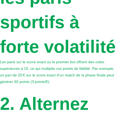
sportifs à
forte volatilité
Les paris sur le score exact ou le premier but offrent des cotes
supérieures à 10, ce qui multiplie vos points de fidélité. Par exemple,
un pari de 20 € sur le score exact d’un match de la phase finale peut
générer 60 points (3 points/€).
2. Alternez