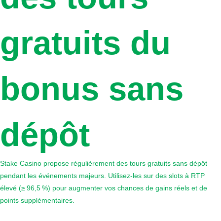
gratuits du
bonus sans
dépôt
Stake Casino propose régulièrement des tours gratuits sans dépôt
pendant les événements majeurs. Utilisez-les sur des slots à RTP
élevé (≥ 96,5 %) pour augmenter vos chances de gains réels et de
points supplémentaires.