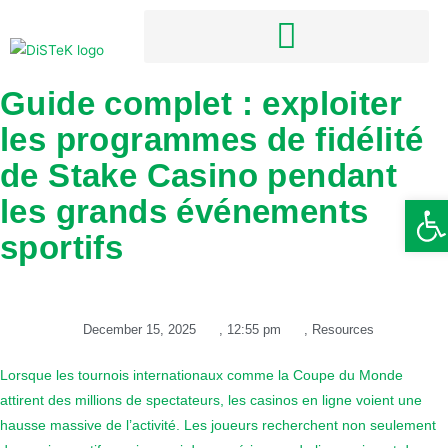
Guide complet : exploiter
les programmes de fidélité
de Stake Casino pendant
Ope
les grands événements
sportifs
December 15, 2025
,
12:55 pm
,
Resources
Lorsque les tournois internationaux comme la Coupe du Monde
attirent des millions de spectateurs, les casinos en ligne voient une
hausse massive de l’activité. Les joueurs recherchent non seulement