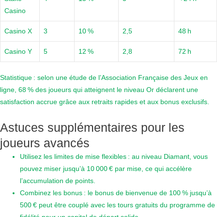
Casino
Casino X
3
10 %
2,5
48 h
Casino Y
5
12 %
2,8
72 h
Statistique : selon une étude de l’Association Française des Jeux en
ligne, 68 % des joueurs qui atteignent le niveau Or déclarent une
satisfaction accrue grâce aux retraits rapides et aux bonus exclusifs.
Astuces supplémentaires pour les
joueurs avancés
Utilisez les limites de mise flexibles : au niveau Diamant, vous
pouvez miser jusqu’à 10 000 € par mise, ce qui accélère
l’accumulation de points.
Combinez les bonus : le bonus de bienvenue de 100 % jusqu’à
500 € peut être couplé avec les tours gratuits du programme de