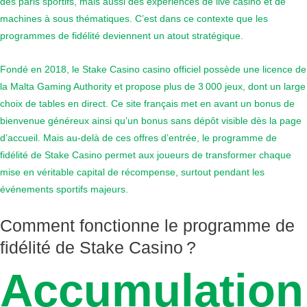
des paris sportifs, mais aussi des expériences de live casino et de
machines à sous thématiques. C’est dans ce contexte que les
programmes de fidélité deviennent un atout stratégique.
Fondé en 2018, le Stake Casino casino officiel possède une licence de
la Malta Gaming Authority et propose plus de 3 000 jeux, dont un large
choix de tables en direct. Ce site français met en avant un bonus de
bienvenue généreux ainsi qu’un bonus sans dépôt visible dès la page
d’accueil. Mais au-delà de ces offres d’entrée, le programme de
fidélité de Stake Casino permet aux joueurs de transformer chaque
mise en véritable capital de récompense, surtout pendant les
événements sportifs majeurs.
Comment fonctionne le programme de
fidélité de Stake Casino ?
Accumulation