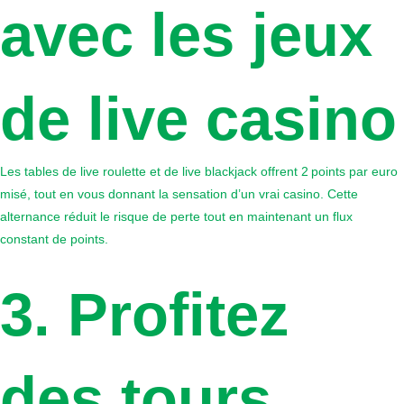
avec les jeux
de live casino
Les tables de live roulette et de live blackjack offrent 2 points par euro
misé, tout en vous donnant la sensation d’un vrai casino. Cette
alternance réduit le risque de perte tout en maintenant un flux
constant de points.
3. Profitez
des tours