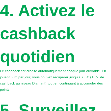
4. Activez le
cashback
quotidien
Le cashback est crédité automatiquement chaque jour ouvrable. En
jouant 50 € par jour, vous pouvez récupérer jusqu’à 7,5 € (15 % de
cashback au niveau Diamant) tout en continuant à accumuler des
points.
5. Surveillez