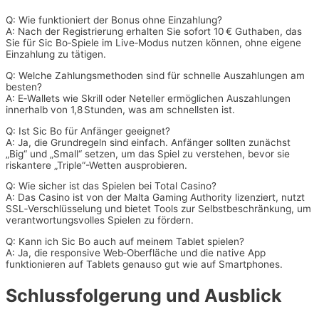
Q: Wie funktioniert der Bonus ohne Einzahlung?
A: Nach der Registrierung erhalten Sie sofort 10 € Guthaben, das
Sie für Sic Bo‑Spiele im Live‑Modus nutzen können, ohne eigene
Einzahlung zu tätigen.
Q: Welche Zahlungsmethoden sind für schnelle Auszahlungen am
besten?
A: E‑Wallets wie Skrill oder Neteller ermöglichen Auszahlungen
innerhalb von 1,8 Stunden, was am schnellsten ist.
Q: Ist Sic Bo für Anfänger geeignet?
A: Ja, die Grundregeln sind einfach. Anfänger sollten zunächst
„Big“ und „Small“ setzen, um das Spiel zu verstehen, bevor sie
riskantere „Triple“-Wetten ausprobieren.
Q: Wie sicher ist das Spielen bei Total Casino?
A: Das Casino ist von der Malta Gaming Authority lizenziert, nutzt
SSL‑Verschlüsselung und bietet Tools zur Selbstbeschränkung, um
verantwortungsvolles Spielen zu fördern.
Q: Kann ich Sic Bo auch auf meinem Tablet spielen?
A: Ja, die responsive Web‑Oberfläche und die native App
funktionieren auf Tablets genauso gut wie auf Smartphones.
Schlussfolgerung und Ausblick