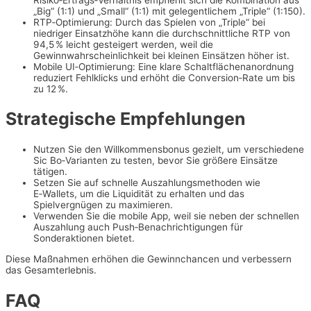
„Big“ (1:1) und „Small“ (1:1) mit gelegentlichem „Triple“ (1:150).
RTP‑Optimierung: Durch das Spielen von „Triple“ bei
niedriger Einsatzhöhe kann die durchschnittliche RTP von
94,5 % leicht gesteigert werden, weil die
Gewinnwahrscheinlichkeit bei kleinen Einsätzen höher ist.
Mobile UI‑Optimierung: Eine klare Schaltflächenanordnung
reduziert Fehlklicks und erhöht die Conversion‑Rate um bis
zu 12 %.
Strategische Empfehlungen
Nutzen Sie den Willkommensbonus gezielt, um verschiedene
Sic Bo‑Varianten zu testen, bevor Sie größere Einsätze
tätigen.
Setzen Sie auf schnelle Auszahlungsmethoden wie
E‑Wallets, um die Liquidität zu erhalten und das
Spielvergnügen zu maximieren.
Verwenden Sie die mobile App, weil sie neben der schnellen
Auszahlung auch Push‑Benachrichtigungen für
Sonderaktionen bietet.
Diese Maßnahmen erhöhen die Gewinnchancen und verbessern
das Gesamterlebnis.
FAQ