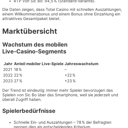
RTP von Sic Bo: 94,5 % (Standard‑Variante).
Die Daten zeigen, dass Total Casino mit schnellen Auszahlungen,
einem Willkommensbonus und einem Bonus ohne Einzahlung ein
attraktives Gesamtpaket bietet.
Marktübersicht
Wachstum des mobilen
Live‑Casino‑Segments
Jahr
Anteil mobiler Live‑Spiele
Jahreswachstum
2021
18 %
–
2022
22 %
+22 %
2023
27 %
+23 %
Der Trend ist eindeutig: Immer mehr Spieler bevorzugen das
Spielen von Sic Bo über das Smartphone, weil sie jederzeit und
überall Zugriff haben.
Spielerbedürfnisse
Schnelle Ein‑ und Auszahlungen – 78 % der Befragten
nennen dies als entscheidendes Kriterium.