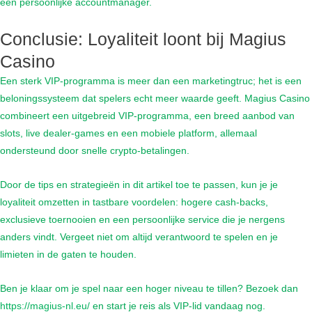
een persoonlijke accountmanager.
Conclusie: Loyaliteit loont bij Magius
Casino
Een sterk VIP‑programma is meer dan een marketingtruc; het is een
beloningssysteem dat spelers echt meer waarde geeft. Magius Casino
combineert een uitgebreid VIP‑programma, een breed aanbod van
slots, live dealer‑games en een mobiele platform, allemaal
ondersteund door snelle crypto‑betalingen.
Door de tips en strategieën in dit artikel toe te passen, kun je je
loyaliteit omzetten in tastbare voordelen: hogere cash‑backs,
exclusieve toernooien en een persoonlijke service die je nergens
anders vindt. Vergeet niet om altijd verantwoord te spelen en je
limieten in de gaten te houden.
Ben je klaar om je spel naar een hoger niveau te tillen? Bezoek dan
https://magius-nl.eu/
en start je reis als VIP‑lid vandaag nog.