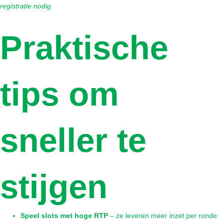
registratie nodig.
Praktische
tips om
sneller te
stijgen
Speel slots met hoge RTP
– ze leveren meer inzet per ronde