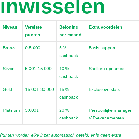
inwisselen
Niveau
Vereiste
Beloning
Extra voordelen
punten
per maand
Bronze
0‑5.000
5 %
Basis support
cashback
Silver
5.001‑15.000
10 %
Snellere opnames
cashback
Gold
15.001‑30.000
15 %
Exclusieve slots
cashback
Platinum
30.001+
20 %
Persoonlijke manager,
cashback
VIP‑evenementen
Punten worden elke inzet automatisch geteld; er is geen extra