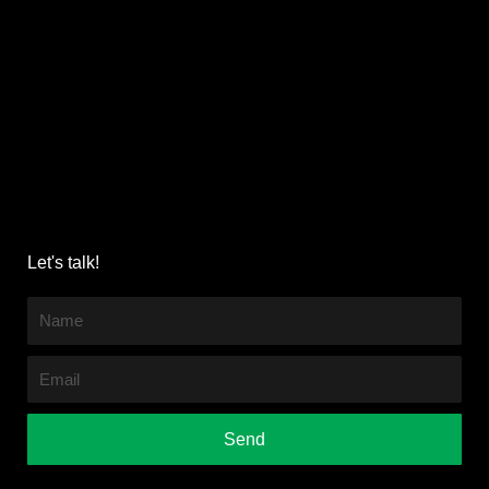
Let's talk!
Send