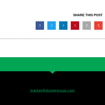
SHARE THIS POST
market@distekgroup.com