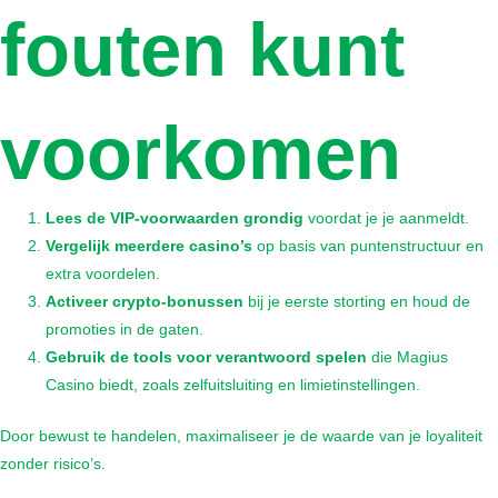
fouten kunt
voorkomen
Lees de VIP‑voorwaarden grondig
voordat je je aanmeldt.
Vergelijk meerdere casino’s
op basis van puntenstructuur en
extra voordelen.
Activeer crypto‑bonussen
bij je eerste storting en houd de
promoties in de gaten.
Gebruik de tools voor verantwoord spelen
die Magius
Casino biedt, zoals zelfuitsluiting en limietinstellingen.
Door bewust te handelen, maximaliseer je de waarde van je loyaliteit
zonder risico’s.