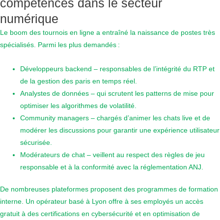
compétences dans le secteur
numérique
Le boom des tournois en ligne a entraîné la naissance de postes très
spécialisés. Parmi les plus demandés :
Développeurs backend – responsables de l’intégrité du RTP et
de la gestion des paris en temps réel.
Analystes de données – qui scrutent les patterns de mise pour
optimiser les algorithmes de volatilité.
Community managers – chargés d’animer les chats live et de
modérer les discussions pour garantir une expérience utilisateur
sécurisée.
Modérateurs de chat – veillent au respect des règles de jeu
responsable et à la conformité avec la réglementation ANJ.
De nombreuses plateformes proposent des programmes de formation
interne. Un opérateur basé à Lyon offre à ses employés un accès
gratuit à des certifications en cybersécurité et en optimisation de