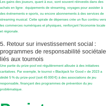
Les gains des joueurs, quant à eux, sont souvent réinvestis dans des
achats en ligne : équipements de streaming, voyages pour assister à
des événements e‑sports, ou encore abonnements à des services de
streaming musical. Cette spirale de dépenses crée un flux continu vers
les commerces numériques et physiques, renforçant l’économie locale
et régionale.
5. Retour sur investissement social :
programmes de responsabilité sociétale
liés aux tournois
Une partie du prize‑pool est régulièrement allouée à des initiatives
caritatives. Par exemple, le tournoi « Blackjack for Good » de 2023 a
dédié 5 % du prize‑pool (soit 45 000 €) à des associations de jeu
responsable, finançant des programmes de prévention du jeu
problématique.