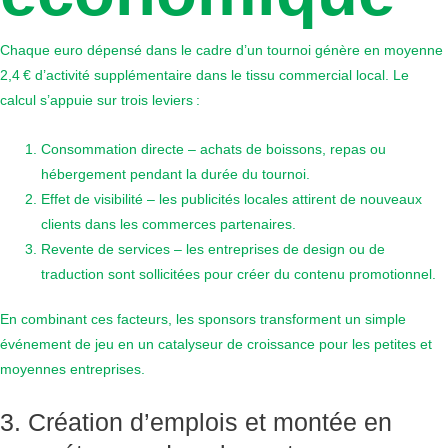
Chaque euro dépensé dans le cadre d’un tournoi génère en moyenne
2,4 € d’activité supplémentaire dans le tissu commercial local. Le
calcul s’appuie sur trois leviers :
Consommation directe – achats de boissons, repas ou
hébergement pendant la durée du tournoi.
Effet de visibilité – les publicités locales attirent de nouveaux
clients dans les commerces partenaires.
Revente de services – les entreprises de design ou de
traduction sont sollicitées pour créer du contenu promotionnel.
En combinant ces facteurs, les sponsors transforment un simple
événement de jeu en un catalyseur de croissance pour les petites et
moyennes entreprises.
3. Création d’emplois et montée en