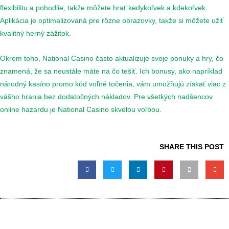
flexibilitu a pohodlie, takže môžete hrať kedykoľvek a kdekoľvek.
Aplikácia je optimalizovaná pre rôzne obrazovky, takže si môžete užiť
kvalitný herný zážitok.
Okrem toho, National Casino často aktualizuje svoje ponuky a hry, čo
znamená, že sa neustále máte na čo tešiť. Ich bonusy, ako napríklad
národný kasíno promo kód voľné točenia, vám umožňujú získať viac z
vášho hrania bez dodatočných nákladov. Pre všetkých nadšencov
online hazardu je National Casino skvelou voľbou.
SHARE THIS POST