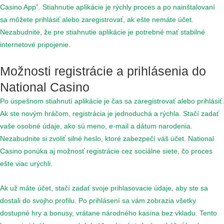
Casino App”. Stiahnutie aplikácie je rýchly proces a po nainštalovaní
sa môžete prihlásiť alebo zaregistrovať, ak ešte nemáte účet.
Nezabudnite, že pre stiahnutie aplikácie je potrebné mať stabilné
internetové pripojenie.
Možnosti registrácie a prihlásenia do
National Casino
Po úspešnom stiahnutí aplikácie je čas sa zaregistrovať alebo prihlásiť.
Ak ste novým hráčom, registrácia je jednoduchá a rýchla. Stačí zadať
vaše osobné údaje, ako sú meno, e-mail a dátum narodenia.
Nezabudnite si zvoliť silné heslo, ktoré zabezpečí váš účet. National
Casino ponúka aj možnosť registrácie cez sociálne siete, čo proces
ešte viac urýchli.
Ak už máte účet, stačí zadať svoje prihlasovacie údaje, aby ste sa
dostali do svojho profilu. Po prihlásení sa vám zobrazia všetky
dostupné hry a bonusy, vrátane národného kasína bez vkladu. Tento