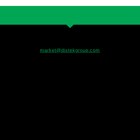
market@distekgroup.com