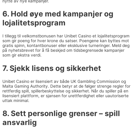
nytte av nye kampanjer.
6. Hold øye med kampanjer og
lojalitetsprogram
I tillegg til velkomstbonusen har Unibet Casino et lojalitetsprogram
som gir poeng for hver krone du satser. Poengene kan byttes mot
gratis spinn, kontantbonuser eller eksklusive turneringer. Meld deg
på nyhetsbrevet for å få beskjed om tidsbegrensede kampanjer
som gir ekstra verdi.
7. Sjekk lisens og sikkerhet
Unibet Casino er lisensiert av både UK Gambling Commission og
Malta Gaming Authority. Dette betyr at de følger strenge regler for
rettferdig spill, spillerbeskyttelse og sikkerhet. Når du spiller på en
lisensiert plattform, er sjansen for urettferdighet eller uautoriserte
uttak minimal.
8. Sett personlige grenser – spill
ansvarlig