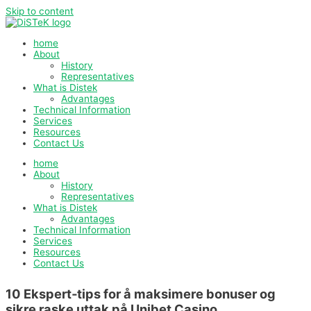
Skip to content
home
About
History
Representatives
What is Distek
Advantages
Technical Information
Services
Resources
Contact Us
home
About
History
Representatives
What is Distek
Advantages
Technical Information
Services
Resources
Contact Us
10 Ekspert‑tips for å maksimere bonuser og
sikre raske uttak på Unibet Casino