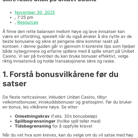
November 30, 2025
,
7:25 pm
,
Resources
Å finne den rette balansen mellom høye og lave innsatser kan
være en utfordring, spesielt når du også ønsker å dra nytte av de
beste bonusene og sikre at pengene dine kommer raskt på
kontoen. I denne guiden går vi gjennom ti konkrete tips som hjelper
både nybegynnere og erfarne spillere med å spille smart på Unibet
Casino. Vi ser på hvordan du kan bruke bonuser effektivt, velge
riktig innsatsnivå og holde transaksjonene sikre og raske.
1. Forstå bonusvilkårene før du
satser
De fleste nettcasinoer, inkludert Unibet Casino, tilbyr
velkomstbonuser, innskuddsbonuser og gratisspinn. Før du bruker
en bonus, les vilkårene nøye. Se etter:
Omsetningskrav
(f.eks. 30x bonusbeløp)
Spillbegrensninger
(hvilke spill teller med)
Tidsbegrensning
for å oppfylle kravet
Når du vet hva som kreves, kan du velge om du vil satse med høy