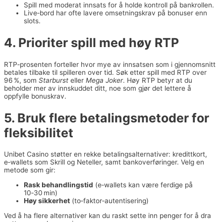
Spill med moderat innsats for å holde kontroll på bankrollen.
Live‑bord har ofte lavere omsetningskrav på bonuser enn
slots.
4. Prioriter spill med høy RTP
RTP‑prosenten forteller hvor mye av innsatsen som i gjennomsnitt
betales tilbake til spilleren over tid. Søk etter spill med RTP over
96 %, som
Starburst
eller
Mega Joker
. Høy RTP betyr at du
beholder mer av innskuddet ditt, noe som gjør det lettere å
oppfylle bonuskrav.
5. Bruk flere betalingsmetoder for
fleksibilitet
Unibet Casino støtter en rekke betalingsalternativer: kredittkort,
e‑wallets som Skrill og Neteller, samt bankoverføringer. Velg en
metode som gir:
Rask behandlingstid
(e‑wallets kan være ferdige på
10‑30 min)
Høy sikkerhet
(to‑faktor‑autentisering)
Ved å ha flere alternativer kan du raskt sette inn penger for å dra