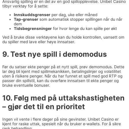
Ansvarlig spilling er en del av en god spillopplevelse. Unibet Casino
tilbyr verktøy for å sette:
Innskuddsgrenser
per dag, uke eller måned
Tap‑grenser
som automatisk stopper spillingen når du når
dem
Tidsbegrensninger
for hvor lenge du kan spille per økt
Ved å bruke disse verktøyene kan du holde kontrollen, uansett om
du spiller med lave eller høye innsatser.
9. Test nye spill i demomodus
Før du satser ekte penger på et nytt spill, prøv demomodus. Dette
lar deg bli kjent med spillmekanikken, betalingslinjer og volatilitet
uten å risikere penger. Når du har funnet et spill med god RTP og
passer din spillstil, kan du overføre innsatsen til ekte penger og
bruke eventuelle bonuser.
10. Følg med på uttakshastigheten
– gjør det til en prioritet
Ingen vil vente i flere dager på sine gevinster. Unibet Casino er
kjent for raske uttak, spesielt når du bruker e‑wallets. For å sikre
rask behandling: