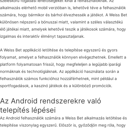
széleskörű fogadási lehetőségeket kínál a felhasználóknak. Az
alkalmazás elérhető mobil verzióban is, lehetővé téve a felhasználók
számára, hogy bármikor és bárhol élvezhessék a játékot. A Weiss Bet
különösen népszerű a bónuszai miatt, valamint a széles választékú
élő játékai miatt, amelyek lehetővé teszik a játékosok számára, hogy
izgalmas és interaktív élményt tapasztaljanak.
A Weiss Bet applikáció letöltése és telepítése egyszerű és gyors
folyamat, amelyet a felhasználók könnyen elvégezhetnek. Emellett a
platform folyamatosan frissül, hogy megfeleljen a legújabb iparági
normáknak és technológiáknak. Az applikáció használata során a
felhasználók számos funkcióhoz hozzáférhetnek, mint például a
sportfogadások, a kaszinó játékok és a különböző promóciók.
Az Android rendszerekre való
telepítés lépései
Az Android felhasználók számára a Weiss Bet alkalmazás letöltése és
telepítése viszonylag egyszerű. Először is, győződjön meg róla, hogy