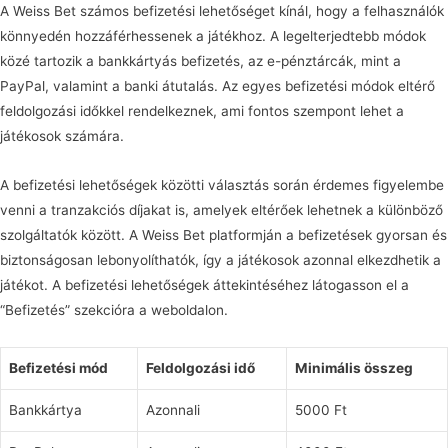
A Weiss Bet számos befizetési lehetőséget kínál, hogy a felhasználók
könnyedén hozzáférhessenek a játékhoz. A legelterjedtebb módok
közé tartozik a bankkártyás befizetés, az e-pénztárcák, mint a
PayPal, valamint a banki átutalás. Az egyes befizetési módok eltérő
feldolgozási időkkel rendelkeznek, ami fontos szempont lehet a
játékosok számára.
A befizetési lehetőségek közötti választás során érdemes figyelembe
venni a tranzakciós díjakat is, amelyek eltérőek lehetnek a különböző
szolgáltatók között. A Weiss Bet platformján a befizetések gyorsan és
biztonságosan lebonyolíthatók, így a játékosok azonnal elkezdhetik a
játékot. A befizetési lehetőségek áttekintéséhez látogasson el a
“Befizetés” szekcióra a weboldalon.
Befizetési mód
Feldolgozási idő
Minimális összeg
Bankkártya
Azonnali
5000 Ft