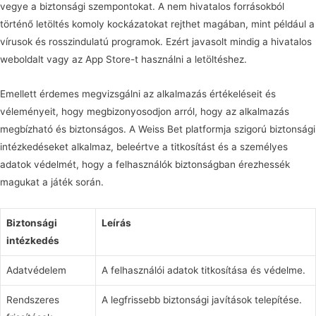
vegye a biztonsági szempontokat. A nem hivatalos forrásokból
történő letöltés komoly kockázatokat rejthet magában, mint például a
vírusok és rosszindulatú programok. Ezért javasolt mindig a hivatalos
weboldalt vagy az App Store-t használni a letöltéshez.
Emellett érdemes megvizsgálni az alkalmazás értékeléseit és
véleményeit, hogy megbizonyosodjon arról, hogy az alkalmazás
megbízható és biztonságos. A Weiss Bet platformja szigorú biztonsági
intézkedéseket alkalmaz, beleértve a titkosítást és a személyes
adatok védelmét, hogy a felhasználók biztonságban érezhessék
magukat a játék során.
Biztonsági
Leírás
intézkedés
Adatvédelem
A felhasználói adatok titkosítása és védelme.
Rendszeres
A legfrissebb biztonsági javítások telepítése.