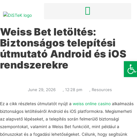
Weiss Bet letöltés:
Biztonságos telepítési
útmutató Android és iOS
Ope
rendszerekre
June 29, 2026
,
12:28 pm
,
Resources
Ez a cikk részletes útmutatót nyújt a
weiss online casino
alkalmazás
biztonságos letöltéséről Android és iOS platformokra. Megismerheti
az alapvető lépéseket, a telepítés során felmerülő biztonsági
szempontokat, valamint a Weiss Bet funkcióit, mint például a
bónuszokat és a fogadási lehetőségeket. Célunk, hogy segítsünk