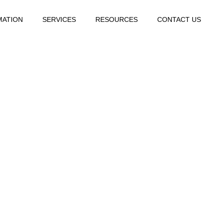
MATION
SERVICES
RESOURCES
CONTACT US