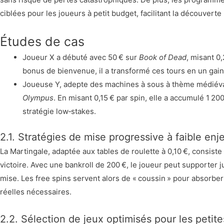
ciblées pour les joueurs à petit budget, facilitant la découvert
Études de cas
Joueur X a débuté avec 50 € sur
Book of Dead
, misant 0
bonus de bienvenue, il a transformé ces tours en un gain 
Joueuse Y, adepte des machines à sous à thème médiéval,
Olympus
. En misant 0,15 € par spin, elle a accumulé 1 20
stratégie low‑stakes.
2.1. Stratégies de mise progressive à faible enj
La Martingale, adaptée aux tables de roulette à 0,10 €, consist
victoire. Avec une bankroll de 200 €, le joueur peut supporter j
mise. Les free spins servent alors de « coussin » pour absorbe
réelles nécessaires.
2.2. Sélection de jeux optimisés pour les petit