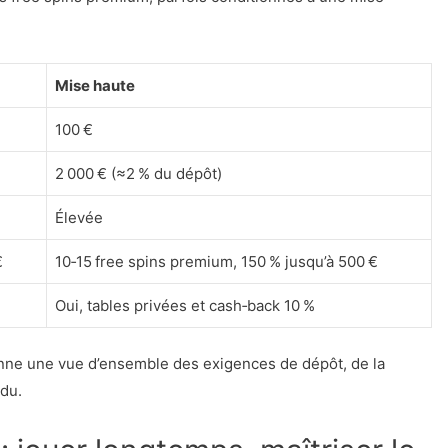
Mise haute
100 €
2 000 € (≈2 % du dépôt)
Élevée
€
10‑15 free spins premium, 150 % jusqu’à 500 €
Oui, tables privées et cash‑back 10 %
donne une vue d’ensemble des exigences de dépôt, de la
ndu.