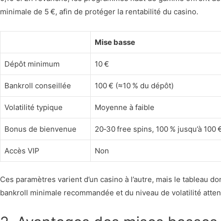
minimale de 5 €, afin de protéger la rentabilité du casino.
Mise basse
Dépôt minimum
10 €
Bankroll conseillée
100 € (≈10 % du dépôt)
Volatilité typique
Moyenne à faible
Bonus de bienvenue
20‑30 free spins, 100 % jusqu’à 100 
Accès VIP
Non
Ces paramètres varient d’un casino à l’autre, mais le tableau 
bankroll minimale recommandée et du niveau de volatilité atte