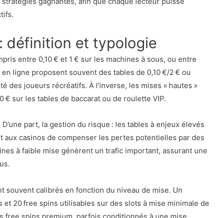
s stratégies gagnantes, afin que chaque lecteur puisse
tifs.
définition et typologie
ris entre 0,10 € et 1 € sur les machines à sous, ou entre
er en ligne proposent souvent des tables de 0,10 €/2 € ou
té des joueurs récréatifs. À l’inverse, les mises « hautes »
 € sur les tables de baccarat ou de roulette VIP.
’une part, la gestion du risque : les tables à enjeux élevés
et aux casinos de compenser les pertes potentielles par des
hines à faible mise génèrent un trafic important, assurant une
us.
t souvent calibrés en fonction du niveau de mise. Un
et 20 free spins utilisables sur des slots à mise minimale de
s free spins premium, parfois conditionnés à une mise