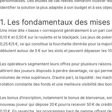
personnalisés. Des études de cas réelles viendront illustrer le
identifier la solution la plus adaptée à son budget et à ses objec
1. Les fondamentaux des mises : 
Une mise dite « basse » correspond généralement à un pari comp
0,10 € et 0,50 € sur la roulette et le blackjack. Les jeux de pok
0,25 €/5 €, ce qui constitue la fourchette d’entrée pour la majori
débutent autour de 5 € sur les slots et peuvent dépasser les 100
Les opérateurs segmentent leurs offres pour plusieurs raisons. D
attirent des joueurs disposés à perdre davantage, ce qui perm
volumes de mise supérieurs. D’autre part, la liquidité : les mac
rotation constante des fonds et une meilleure visibilité des bon
Les bonus d’inscription, notamment le bonus de bienvenue, son
nouveau joueur qui dépose 20 € pourra recevoir 50 € de crédits 
0,10 €. En revanche, les programmes haut de gamme offrent de