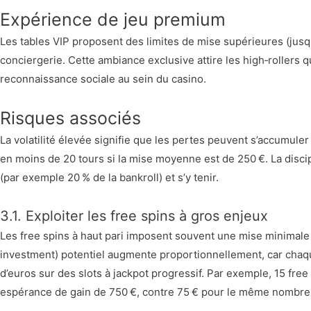
Expérience de jeu premium
Les tables VIP proposent des limites de mise supérieures (jusqu
conciergerie. Cette ambiance exclusive attire les high‑rollers
reconnaissance sociale au sein du casino.
Risques associés
La volatilité élevée signifie que les pertes peuvent s’accumule
en moins de 20 tours si la mise moyenne est de 250 €. La discipli
(par exemple 20 % de la bankroll) et s’y tenir.
3.1. Exploiter les free spins à gros enjeux
Les free spins à haut pari imposent souvent une mise minimale 
investment) potentiel augmente proportionnellement, car chaq
d’euros sur des slots à jackpot progressif. Par exemple, 15 free
espérance de gain de 750 €, contre 75 € pour le même nombre 