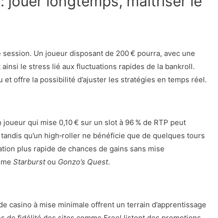
 jouer longtemps, maîtriser le
 session. Un joueur disposant de 200 € pourra, avec une
insi le stress lié aux fluctuations rapides de la bankroll.
t offre la possibilité d’ajuster les stratégies en temps réel.
joueur qui mise 0,10 € sur un slot à 96 % de RTP peut
tandis qu’un high‑roller ne bénéficie que de quelques tours
ation plus rapide de chances de gains sans mise
omme
Starburst
ou
Gonzo’s Quest
.
 de casino à mise minimale offrent un terrain d’apprentissage
s de fidélité des sites comme Ereel listent des promotions