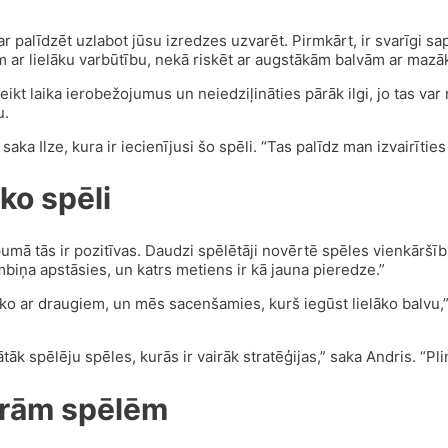
var palīdzēt uzlabot jūsu izredzes uzvarēt. Pirmkārt, ir svarīgi s
m ar lielāku varbūtību, nekā riskēt ar augstākām balvām ar mazā
oteikt laika ierobežojumus un neiedziļināties pārāk ilgi, jo tas v
u.
saka Ilze, kura ir iecienījusi šo spēli. “Tas palīdz man izvairī
ko spēli
pumā tās ir pozitīvas. Daudzi spēlētāji novērtē spēles vienkāršību 
mbiņa apstāsies, un katrs metiens ir kā jauna pieredze.”
nko ar draugiem, un mēs sacenšamies, kurš iegūst lielāko balvu,” 
āk spēlēju spēles, kurās ir vairāk stratēģijas,” saka Andris. “Pli
ārām spēlēm