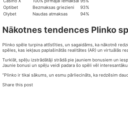
Casino X
100% pirmajai iemaksai
95%
Optibet
Bezmaksas griezieni
93%
Olybet
Naudas atmaksas
94%
Nākotnes tendences Plinko sp
Plinko spēle turpina attīstīties, un sagaidāms, ka nākotnē redz
spēles, kas iekļaus paplašinātās realitātes (AR) un virtuālās r
Turklāt, spēļu izstrādātāji strādā pie jauniem bonusiem un iesp
Jaunie bonusi un spēļu veidi padara šo spēli vēl interesantāku,
“Plinko ir tikai sākums, un esmu pārliecināts, ka redzēsim daudz
Share this post