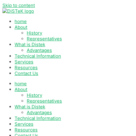
Skip to content
home
About
History
Representatives
What is Distek
Advantages
Technical Information
Services
Resources
Contact Us
home
About
History
Representatives
What is Distek
Advantages
Technical Information
Services
Resources
Contact Us