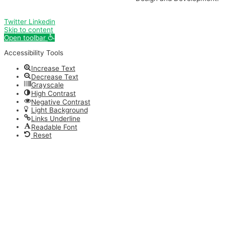
Twitter
Linkedin
Skip to content
Open toolbar
Accessibility Tools
Increase Text
Decrease Text
Grayscale
High Contrast
Negative Contrast
Light Background
Links Underline
Readable Font
Reset