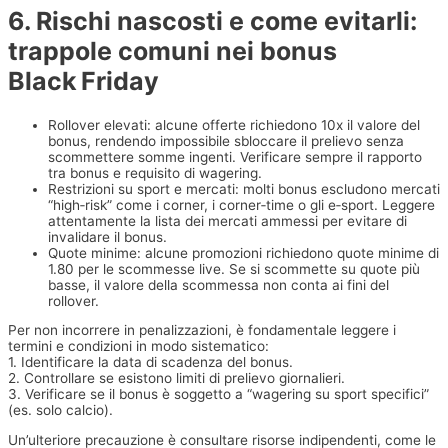
6. Rischi nascosti e come evitarli:
trappole comuni nei bonus
Black Friday
Rollover elevati: alcune offerte richiedono 10x il valore del
bonus, rendendo impossibile sbloccare il prelievo senza
scommettere somme ingenti. Verificare sempre il rapporto
tra bonus e requisito di wagering.
Restrizioni su sport e mercati: molti bonus escludono mercati
“high‑risk” come i corner, i corner‑time o gli e‑sport. Leggere
attentamente la lista dei mercati ammessi per evitare di
invalidare il bonus.
Quote minime: alcune promozioni richiedono quote minime di
1.80 per le scommesse live. Se si scommette su quote più
basse, il valore della scommessa non conta ai fini del
rollover.
Per non incorrere in penalizzazioni, è fondamentale leggere i
termini e condizioni in modo sistematico:
1. Identificare la data di scadenza del bonus.
2. Controllare se esistono limiti di prelievo giornalieri.
3. Verificare se il bonus è soggetto a “wagering su sport specifici”
(es. solo calcio).
Un’ulteriore precauzione è consultare risorse indipendenti, come le