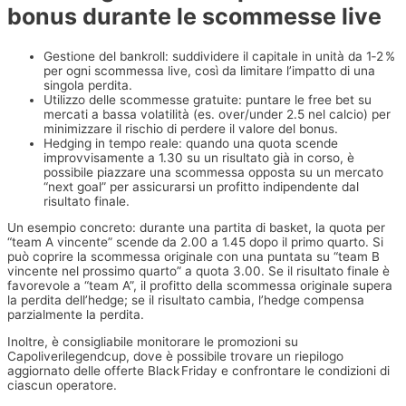
bonus durante le scommesse live
Gestione del bankroll: suddividere il capitale in unità da 1‑2 %
per ogni scommessa live, così da limitare l’impatto di una
singola perdita.
Utilizzo delle scommesse gratuite: puntare le free bet su
mercati a bassa volatilità (es. over/under 2.5 nel calcio) per
minimizzare il rischio di perdere il valore del bonus.
Hedging in tempo reale: quando una quota scende
improvvisamente a 1.30 su un risultato già in corso, è
possibile piazzare una scommessa opposta su un mercato
“next goal” per assicurarsi un profitto indipendente dal
risultato finale.
Un esempio concreto: durante una partita di basket, la quota per
“team A vincente” scende da 2.00 a 1.45 dopo il primo quarto. Si
può coprire la scommessa originale con una puntata su “team B
vincente nel prossimo quarto” a quota 3.00. Se il risultato finale è
favorevole a “team A”, il profitto della scommessa originale supera
la perdita dell’hedge; se il risultato cambia, l’hedge compensa
parzialmente la perdita.
Inoltre, è consigliabile monitorare le promozioni su
Capoliverilegendcup, dove è possibile trovare un riepilogo
aggiornato delle offerte Black Friday e confrontare le condizioni di
ciascun operatore.