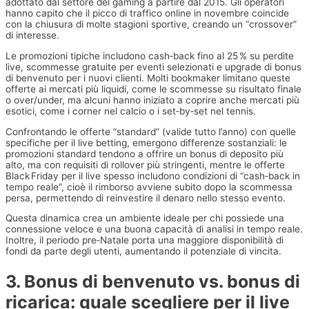
adottato dal settore del gaming a partire dal 2015. Gli operatori
hanno capito che il picco di traffico online in novembre coincide
con la chiusura di molte stagioni sportive, creando un “crossover”
di interesse.
Le promozioni tipiche includono cash‑back fino al 25 % su perdite
live, scommesse gratuite per eventi selezionati e upgrade di bonus
di benvenuto per i nuovi clienti. Molti bookmaker limitano queste
offerte ai mercati più liquidi, come le scommesse su risultato finale
o over/under, ma alcuni hanno iniziato a coprire anche mercati più
esotici, come i corner nel calcio o i set‑by‑set nel tennis.
Confrontando le offerte “standard” (valide tutto l’anno) con quelle
specifiche per il live betting, emergono differenze sostanziali: le
promozioni standard tendono a offrire un bonus di deposito più
alto, ma con requisiti di rollover più stringenti, mentre le offerte
Black Friday per il live spesso includono condizioni di “cash‑back in
tempo reale”, cioè il rimborso avviene subito dopo la scommessa
persa, permettendo di reinvestire il denaro nello stesso evento.
Questa dinamica crea un ambiente ideale per chi possiede una
connessione veloce e una buona capacità di analisi in tempo reale.
Inoltre, il periodo pre‑Natale porta una maggiore disponibilità di
fondi da parte degli utenti, aumentando il potenziale di vincita.
3. Bonus di benvenuto vs. bonus di
ricarica: quale scegliere per il live