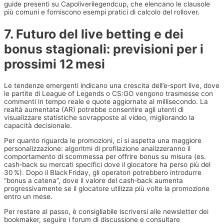
guide presenti su Capoliverilegendcup, che elencano le clausole
più comuni e forniscono esempi pratici di calcolo del rollover.
7. Futuro del live betting e dei
bonus stagionali: previsioni per i
prossimi 12 mesi
Le tendenze emergenti indicano una crescita dell’e‑sport live, dove
le partite di League of Legends o CS:GO vengono trasmesse con
commenti in tempo reale e quote aggiornate al millisecondo. La
realtà aumentata (AR) potrebbe consentire agli utenti di
visualizzare statistiche sovrapposte al video, migliorando la
capacità decisionale.
Per quanto riguarda le promozioni, ci si aspetta una maggiore
personalizzazione: algoritmi di profilazione analizzeranno il
comportamento di scommessa per offrire bonus su misura (es.
cash‑back su mercati specifici dove il giocatore ha perso più del
30 %). Dopo il Black Friday, gli operatori potrebbero introdurre
“bonus a catena”, dove il valore del cash‑back aumenta
progressivamente se il giocatore utilizza più volte la promozione
entro un mese.
Per restare al passo, è consigliabile iscriversi alle newsletter dei
bookmaker, seguire i forum di discussione e consultare