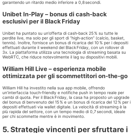
garantendo un ritardo medio inferiore a 0,8 secondi.
Unibet In‑Play – bonus di cash‑back
esclusivi per il Black Friday
Unibet ha puntato su un’offerta di cash‑back 25 % su tutte le
perdite live, ma solo per gli sport di “high‑action” (calcio, basket,
tennis). Inoltre, fornisce un bonus di ricarica del 10 % per i depositi
effettuati durante il weekend del Black Friday, con un rollover di
3x. La piattaforma utilizza una tecnologia di streaming basata su
WebRTC, che riduce notevolmente il lag su dispositivi mobili.
William Hill Live – esperienza mobile
ottimizzata per gli scommettitori on‑the‑go
William Hill ha investito nella sua app mobile, offrendo
un’interfaccia touch‑friendly e notifiche push in tempo reale per
cambi di quota. Per il Black Friday, la casa ha proposto un upgrade
del bonus di benvenuto del 15 % e un bonus di ricarica del 12 % per i
depositi effettuati via wallet digitale. La velocità di streaming è la
più rapida del settore, con un tempo medio di 0,7 secondi, ideale
per chi scommette mentre è in movimento.
5. Strategie vincenti per sfruttare i