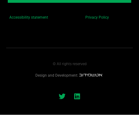
Accessibility statement
Privacy Policy
© All rights reserved
Design and Development: