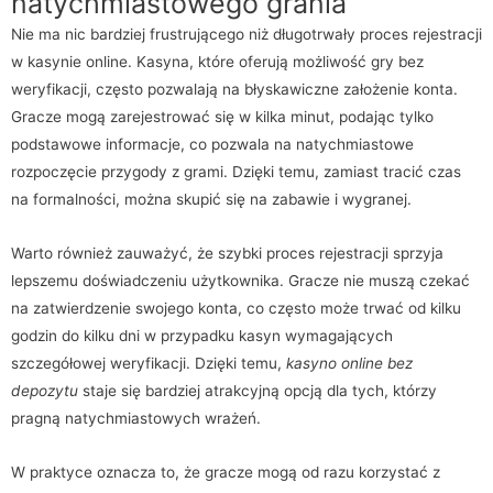
natychmiastowego grania
Nie ma nic bardziej frustrującego niż długotrwały proces rejestracji
w kasynie online. Kasyna, które oferują możliwość gry bez
weryfikacji, często pozwalają na błyskawiczne założenie konta.
Gracze mogą zarejestrować się w kilka minut, podając tylko
podstawowe informacje, co pozwala na natychmiastowe
rozpoczęcie przygody z grami. Dzięki temu, zamiast tracić czas
na formalności, można skupić się na zabawie i wygranej.
Warto również zauważyć, że szybki proces rejestracji sprzyja
lepszemu doświadczeniu użytkownika. Gracze nie muszą czekać
na zatwierdzenie swojego konta, co często może trwać od kilku
godzin do kilku dni w przypadku kasyn wymagających
szczegółowej weryfikacji. Dzięki temu,
kasyno online bez
depozytu
staje się bardziej atrakcyjną opcją dla tych, którzy
pragną natychmiastowych wrażeń.
W praktyce oznacza to, że gracze mogą od razu korzystać z