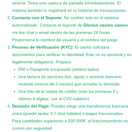
victoria. Toma una captura de pantalla inmediatamente. El
sistema también lo registrará en tu historial de transacciones.
Contacto con el Soporte:
No confíes solo en el sistema
automatizado. Contacta al soporte de
Glorion casino casino
vía live chat o email dentro de las primeras 24 horas.
Proporciona tu nombre de usuario y el nombre del juego.
Proceso de Verificación (KYC):
El casino solicitará
documentos para verificar tu identidad. Esto no es opcional y es
legalmente obligatorio. Prepara:
DNI o Pasaporte escaneado (ambos lados).
Una factura de servicios (luz, agua) o extracto bancario
reciente (menos de 3 meses) que acredite tu domicilio.
Una foto de la tarjeta de crédito (solo los primeros 6 y
últimos 4 dígitos, con el CVV cubierto).
Decisión del Pago:
Puedes elegir una transferencia bancaria
única (puede tardar 3-7 días hábiles) o pagos fraccionados.
Para cantidades superiores a 500.000€, el fraccionamiento es
común por seguridad.