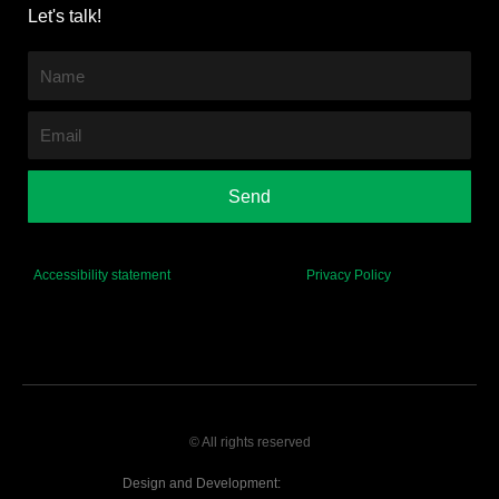
Let's talk!
Send
Accessibility statement
Privacy Policy
© All rights reserved
Design and Development: