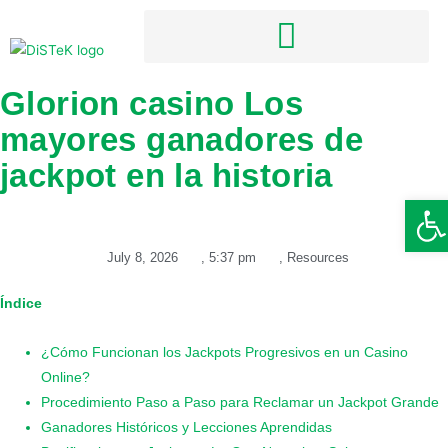
Glorion casino Los
mayores ganadores de
jackpot en la historia
Ope
July 8, 2026
,
5:37 pm
,
Resources
Índice
¿Cómo Funcionan los Jackpots Progresivos en un Casino
Online?
Procedimiento Paso a Paso para Reclamar un Jackpot Grande
Ganadores Históricos y Lecciones Aprendidas