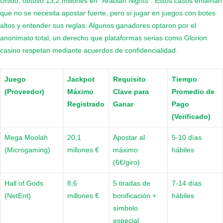
Unido, obtuvo 13,2 millones en “Arabian Nights”. Estos casos enseñan
que no se necesita apostar fuerte, pero sí jugar en juegos con botes
altos y entender sus reglas. Algunos ganadores optaron por el
anonimato total, un derecho que plataformas serias como Glorion
casino respetan mediante acuerdos de confidencialidad.
Juego
Jackpot
Requisito
Tiempo
(Proveedor)
Máximo
Clave para
Promedio de
Registrado
Ganar
Pago
(Verificado)
Mega Moolah
20,1
Apostar al
5-10 días
(Microgaming)
millones €
máximo
hábiles
(6€/giro)
Hall of Gods
8,6
5 tiradas de
7-14 días
(NetEnt)
millones €
bonificación +
hábiles
símbolo
especial