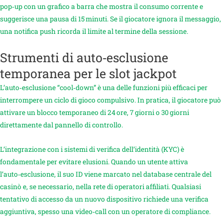
pop‑up con un grafico a barra che mostra il consumo corrente e
suggerisce una pausa di 15 minuti. Se il giocatore ignora il messaggio,
una notifica push ricorda il limite al termine della sessione.
Strumenti di auto‑esclusione
temporanea per le slot jackpot
L’auto‑esclusione “cool‑down” è una delle funzioni più efficaci per
interrompere un ciclo di gioco compulsivo. In pratica, il giocatore può
attivare un blocco temporaneo di 24 ore, 7 giorni o 30 giorni
direttamente dal pannello di controllo.
L’integrazione con i sistemi di verifica dell’identità (KYC) è
fondamentale per evitare elusioni. Quando un utente attiva
l’auto‑esclusione, il suo ID viene marcato nel database centrale del
casinò e, se necessario, nella rete di operatori affiliati. Qualsiasi
tentativo di accesso da un nuovo dispositivo richiede una verifica
aggiuntiva, spesso una video‑call con un operatore di compliance.