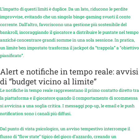
L’impatto di questi limiti è duplice. Da un lato, riducono le perdite
improvvise, evitando che un singolo binge‑gaming svuoti il conto
corrente. Dall’altro, favoriscono una gestione più sostenibile del
bankroll, incoraggiando il giocatore a distribuire le puntate nel tempo
anziché concentrare grandi somme in una sola sessione. In pratica,
un limite ben impostato trasforma il jackpot da “trappola” a “obiettivo
pianificato”.
Alert e notifiche in tempo reale: avvisi
di “budget vicino al limite”
Le notifiche in tempo reale rappresentano il primo contatto diretto tra
la piattaforma e il giocatore quando il comportamento di scommessa
si avvicina a una soglia critica. I messaggi pop‑up, le email e le push
notification sono i canali più diffusi.
Dal punto di vista psicologico, un avviso tempestivo interrompe il
flusso di “flow state” tipico del gioco d’azzardo, creando un