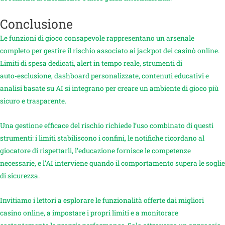
Conclusione
Le funzioni di gioco consapevole rappresentano un arsenale
completo per gestire il rischio associato ai jackpot dei casinò online.
Limiti di spesa dedicati, alert in tempo reale, strumenti di
auto‑esclusione, dashboard personalizzate, contenuti educativi e
analisi basate su AI si integrano per creare un ambiente di gioco più
sicuro e trasparente.
Una gestione efficace del rischio richiede l’uso combinato di questi
strumenti: i limiti stabiliscono i confini, le notifiche ricordano al
giocatore di rispettarli, l’educazione fornisce le competenze
necessarie, e l’AI interviene quando il comportamento supera le soglie
di sicurezza.
Invitiamo i lettori a esplorare le funzionalità offerte dai migliori
casino online, a impostare i propri limiti e a monitorare