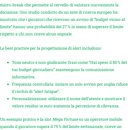
micro‑break che permette al cervello di valutare nuovamente la
decisione. Uno studio condotto da un ente di ricerca europeo ha
mostrato che i giocatori che ricevono un avviso di “budget vicino al
limite” hanno una probabilità del 27 % in meno di superare il limite
rispetto a chi non riceve alcun segnale.
Le best practice per la progettazione di alert includono:
Tone neutro e non giudicante: frasi come “Hai speso il 85 % del
tuo budget giornaliero” mantengono la comunicazione
informativa.
Frequenza controllata: inviare un solo avviso per soglia riduce
il rischio di “alert fatigue”.
Personalizzazione: utilizzare il nome dell’utente e mostrare il
valore residuo in euro aumenta la percezione di rilevanza.
Un esempio pratico è la slot
Mega Fortune
su un operatore mobile:
quando il giocatore supera il 75 % del limite settimanale, riceve un