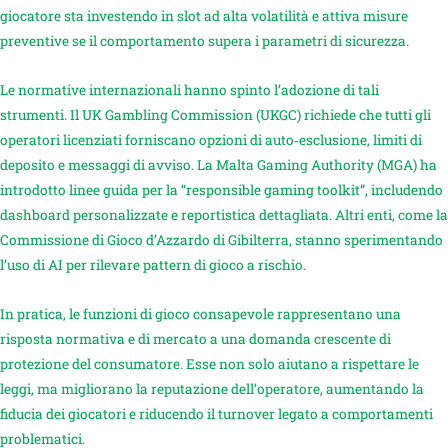
giocatore sta investendo in slot ad alta volatilità e attiva misure
preventive se il comportamento supera i parametri di sicurezza.
Le normative internazionali hanno spinto l’adozione di tali
strumenti. Il UK Gambling Commission (UKGC) richiede che tutti gli
operatori licenziati forniscano opzioni di auto‑esclusione, limiti di
deposito e messaggi di avviso. La Malta Gaming Authority (MGA) ha
introdotto linee guida per la “responsible gaming toolkit”, includendo
dashboard personalizzate e reportistica dettagliata. Altri enti, come la
Commissione di Gioco d’Azzardo di Gibilterra, stanno sperimentando
l’uso di AI per rilevare pattern di gioco a rischio.
In pratica, le funzioni di gioco consapevole rappresentano una
risposta normativa e di mercato a una domanda crescente di
protezione del consumatore. Esse non solo aiutano a rispettare le
leggi, ma migliorano la reputazione dell’operatore, aumentando la
fiducia dei giocatori e riducendo il turnover legato a comportamenti
problematici.