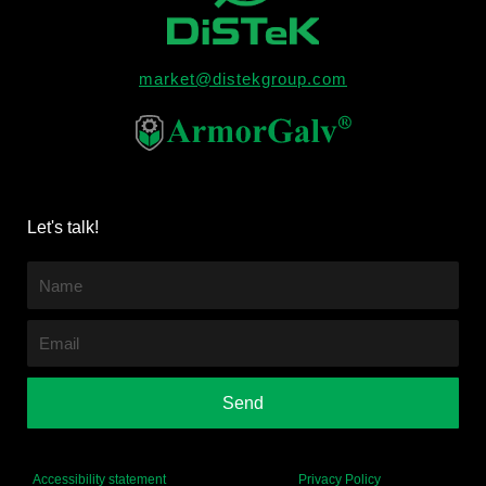
market@distekgroup.com
Let's talk!
Send
Accessibility statement
Privacy Policy