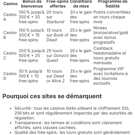
Bonus de
Free‑spins
Conditions
Programme de
Casino
bienvenue
offertes
de mise
fidélité
100 % jusqu’à
20 tours
30 x le gain
Points convertibles
Casino
200 € + 20
sur
des
en tours chaque
A
free‑spins
Starburst
free‑spins
mois
Niveau
150 % jusqu’à
15 tours
25 x le gain
Casino
bronze/silver/gold
300 € + 15
sur
Book of
des
B
avec bonus
free‑spins
Dead
free‑spins
progressifs
Cashback
200 % jusqu’à
25 tours
20 x le gain
Casino
hebdomadaire et
500 € + 25
sur
Gonzo’s
des
C
tours gratuits
free‑spins
Quest
free‑spins
mensuels
Programme VIP
50 % jusqu’à
10 tours
35 x le gain
Casino
avec invitations à
100 € + 10
sur
Dead
des
D
des tournois
free‑spins
or Alive 2
free‑spins
exclusifs
Pourquoi ces sites se démarquent
Sécurité : tous les casinos listés utilisent le chiffrement SSL
256 bits et sont régulièrement inspectés par des autorités de
régulation.
Transparence : les termes et conditions sont clairement
affichés, sans clauses cachées.
Qualité des free‑spins : les tours gratuits sont généralement