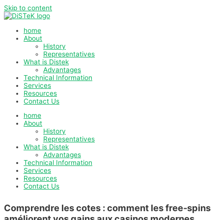
Skip to content
home
About
History
Representatives
What is Distek
Advantages
Technical Information
Services
Resources
Contact Us
home
About
History
Representatives
What is Distek
Advantages
Technical Information
Services
Resources
Contact Us
Comprendre les cotes : comment les free‑spins
améliorent vos gains aux casinos modernes