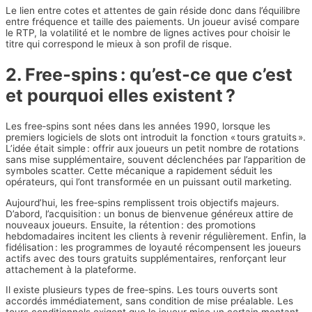
Le lien entre cotes et attentes de gain réside donc dans l’équilibre
entre fréquence et taille des paiements. Un joueur avisé compare
le RTP, la volatilité et le nombre de lignes actives pour choisir le
titre qui correspond le mieux à son profil de risque.
2. Free‑spins : qu’est‑ce que c’est
et pourquoi elles existent ?
Les free‑spins sont nées dans les années 1990, lorsque les
premiers logiciels de slots ont introduit la fonction « tours gratuits ».
L’idée était simple : offrir aux joueurs un petit nombre de rotations
sans mise supplémentaire, souvent déclenchées par l’apparition de
symboles scatter. Cette mécanique a rapidement séduit les
opérateurs, qui l’ont transformée en un puissant outil marketing.
Aujourd’hui, les free‑spins remplissent trois objectifs majeurs.
D’abord, l’acquisition : un bonus de bienvenue généreux attire de
nouveaux joueurs. Ensuite, la rétention : des promotions
hebdomadaires incitent les clients à revenir régulièrement. Enfin, la
fidélisation : les programmes de loyauté récompensent les joueurs
actifs avec des tours gratuits supplémentaires, renforçant leur
attachement à la plateforme.
Il existe plusieurs types de free‑spins. Les tours ouverts sont
accordés immédiatement, sans condition de mise préalable. Les