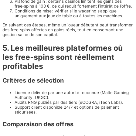
Plafond de gain : certains casinos limitent les gains des
free‑spins à 100 €, ce qui réduit fortement l’intérêt de l’offre.
Conditions de mise : vérifier si le wagering s’applique
uniquement aux jeux de table ou à toutes les machines.
En suivant ces étapes, même un joueur débutant peut transformer
des free‑spins offertes en gains réels, tout en conservant une
gestion saine de son capital.
5. Les meilleures plateformes où
les free‑spins sont réellement
profitables
Critères de sélection
Licence délivrée par une autorité reconnue (Malte Gaming
Authority, UKGC).
Audits RNG publiés par des tiers (eCOGRA, iTech Labs).
Support client disponible 24/7 et options de paiement
sécurisées.
Comparaison des offres