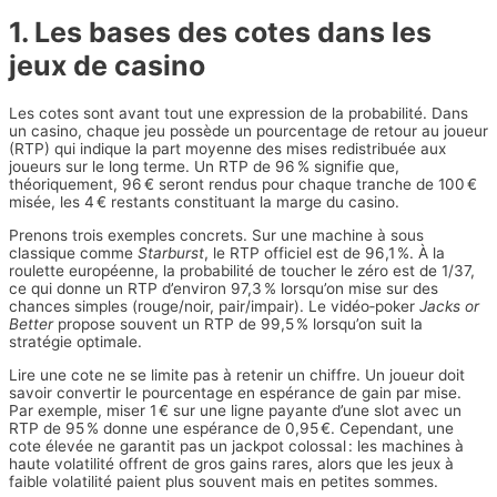
1. Les bases des cotes dans les
jeux de casino
Les cotes sont avant tout une expression de la probabilité. Dans
un casino, chaque jeu possède un pourcentage de retour au joueur
(RTP) qui indique la part moyenne des mises redistribuée aux
joueurs sur le long terme. Un RTP de 96 % signifie que,
théoriquement, 96 € seront rendus pour chaque tranche de 100 €
misée, les 4 € restants constituant la marge du casino.
Prenons trois exemples concrets. Sur une machine à sous
classique comme
Starburst
, le RTP officiel est de 96,1 %. À la
roulette européenne, la probabilité de toucher le zéro est de 1/37,
ce qui donne un RTP d’environ 97,3 % lorsqu’on mise sur des
chances simples (rouge/noir, pair/impair). Le vidéo‑poker
Jacks or
Better
propose souvent un RTP de 99,5 % lorsqu’on suit la
stratégie optimale.
Lire une cote ne se limite pas à retenir un chiffre. Un joueur doit
savoir convertir le pourcentage en espérance de gain par mise.
Par exemple, miser 1 € sur une ligne payante d’une slot avec un
RTP de 95 % donne une espérance de 0,95 €. Cependant, une
cote élevée ne garantit pas un jackpot colossal : les machines à
haute volatilité offrent de gros gains rares, alors que les jeux à
faible volatilité paient plus souvent mais en petites sommes.