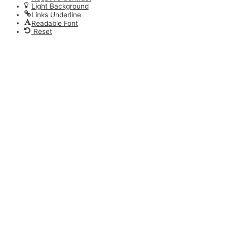
Light Background
Links Underline
Readable Font
Reset