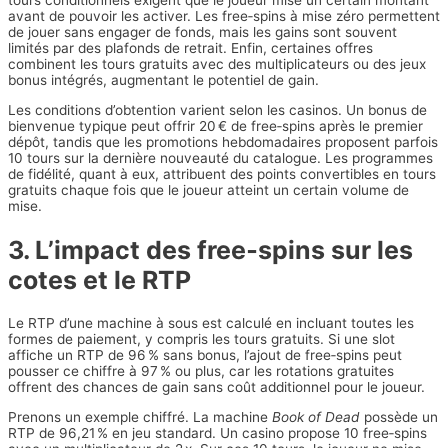
tours conditionnels exigent que le joueur mise un certain montant
avant de pouvoir les activer. Les free‑spins à mise zéro permettent
de jouer sans engager de fonds, mais les gains sont souvent
limités par des plafonds de retrait. Enfin, certaines offres
combinent les tours gratuits avec des multiplicateurs ou des jeux
bonus intégrés, augmentant le potentiel de gain.
Les conditions d’obtention varient selon les casinos. Un bonus de
bienvenue typique peut offrir 20 € de free‑spins après le premier
dépôt, tandis que les promotions hebdomadaires proposent parfois
10 tours sur la dernière nouveauté du catalogue. Les programmes
de fidélité, quant à eux, attribuent des points convertibles en tours
gratuits chaque fois que le joueur atteint un certain volume de
mise.
3. L’impact des free‑spins sur les
cotes et le RTP
Le RTP d’une machine à sous est calculé en incluant toutes les
formes de paiement, y compris les tours gratuits. Si une slot
affiche un RTP de 96 % sans bonus, l’ajout de free‑spins peut
pousser ce chiffre à 97 % ou plus, car les rotations gratuites
offrent des chances de gain sans coût additionnel pour le joueur.
Prenons un exemple chiffré. La machine
Book of Dead
possède un
RTP de 96,21 % en jeu standard. Un casino propose 10 free‑spins