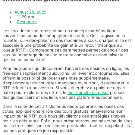
August 28, 2025
,
11:29 am
,
Resources
Les jeux de casino reposent sur un concept mathématique
souvent méconnu des néophytes : les cotes. Qu’il s’agisse de la
roulette, du vidéo‑poker ou des machines à sous, chaque mise est
associée à une probabilité de gain et à un retour théorique au
joueur (RTP). Comprendre ces paramètres permet de choisir des
jeux où l’avantage du casino reste raisonnable et d’optimiser la
gestion de sa bankroll.
Pour les joueurs qui découvrent l’univers des casinos en ligne, les
free‑spins représentent aujourd’hui un levier incontournable. Elles
offrent la possibilité de jouer sans mise supplémentaire,
d’expérimenter de nouvelles machines et, surtout, d’augmenter le
RTP effectif d’une session. Si vous cherchez un point de départ
fiable pour explorer ces offres, le
meilleur site de poker
propose
des guides clairs et des liens vers des plateformes reconnues.
Dans la suite de cet article, nous décortiquerons les bases des
cotes, expliquerons le rôle des tours gratuits, analyserons leur
impact sur le RTP, puis nous dévoilerons des stratégies simples
pour les débutants. Enfin, nous présenterons une sélection de sites
où les free‑spins sont réellement profitables, tout en rappelant les
bonnes pratiques de jeu responsable.