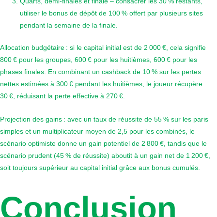
Quarts, demi‑finales et finale – consacrer les 30 % restants,
utiliser le bonus de dépôt de 100 % offert par plusieurs sites
pendant la semaine de la finale.
Allocation budgétaire : si le capital initial est de 2 000 €, cela signifie
800 € pour les groupes, 600 € pour les huitièmes, 600 € pour les
phases finales. En combinant un cashback de 10 % sur les pertes
nettes estimées à 300 € pendant les huitièmes, le joueur récupère
30 €, réduisant la perte effective à 270 €.
Projection des gains : avec un taux de réussite de 55 % sur les paris
simples et un multiplicateur moyen de 2,5 pour les combinés, le
scénario optimiste donne un gain potentiel de 2 800 €, tandis que le
scénario prudent (45 % de réussite) aboutit à un gain net de 1 200 €,
soit toujours supérieur au capital initial grâce aux bonus cumulés.
Conclusion