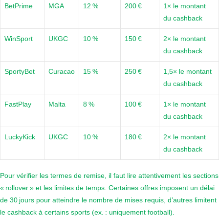
BetPrime
MGA
12 %
200 €
1× le montant
du cashback
WinSport
UKGC
10 %
150 €
2× le montant
du cashback
SportyBet
Curacao
15 %
250 €
1,5× le montant
du cashback
FastPlay
Malta
8 %
100 €
1× le montant
du cashback
LuckyKick
UKGC
10 %
180 €
2× le montant
du cashback
Pour vérifier les termes de remise, il faut lire attentivement les sections
« rollover » et les limites de temps. Certaines offres imposent un délai
de 30 jours pour atteindre le nombre de mises requis, d’autres limitent
le cashback à certains sports (ex. : uniquement football).