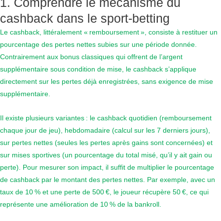
1. Comprendre le mécanisme du
cashback dans le sport‑betting
Le cashback, littéralement « remboursement », consiste à restituer un
pourcentage des pertes nettes subies sur une période donnée.
Contrairement aux bonus classiques qui offrent de l’argent
supplémentaire sous condition de mise, le cashback s’applique
directement sur les pertes déjà enregistrées, sans exigence de mise
supplémentaire.
Il existe plusieurs variantes : le cashback quotidien (remboursement
chaque jour de jeu), hebdomadaire (calcul sur les 7 derniers jours),
sur pertes nettes (seules les pertes après gains sont concernées) et
sur mises sportives (un pourcentage du total misé, qu’il y ait gain ou
perte). Pour mesurer son impact, il suffit de multiplier le pourcentage
de cashback par le montant des pertes nettes. Par exemple, avec un
taux de 10 % et une perte de 500 €, le joueur récupère 50 €, ce qui
représente une amélioration de 10 % de la bankroll.