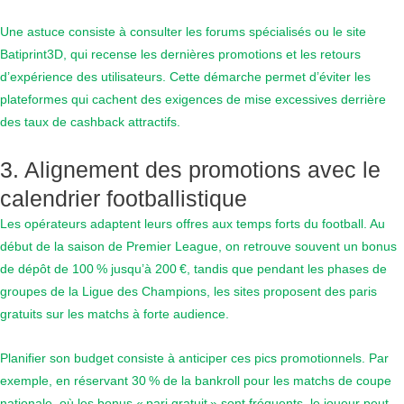
Une astuce consiste à consulter les forums spécialisés ou le site
Batiprint3D, qui recense les dernières promotions et les retours
d’expérience des utilisateurs. Cette démarche permet d’éviter les
plateformes qui cachent des exigences de mise excessives derrière
des taux de cashback attractifs.
3. Alignement des promotions avec le
calendrier footballistique
Les opérateurs adaptent leurs offres aux temps forts du football. Au
début de la saison de Premier League, on retrouve souvent un bonus
de dépôt de 100 % jusqu’à 200 €, tandis que pendant les phases de
groupes de la Ligue des Champions, les sites proposent des paris
gratuits sur les matchs à forte audience.
Planifier son budget consiste à anticiper ces pics promotionnels. Par
exemple, en réservant 30 % de la bankroll pour les matchs de coupe
nationale, où les bonus « pari gratuit » sont fréquents, le joueur peut