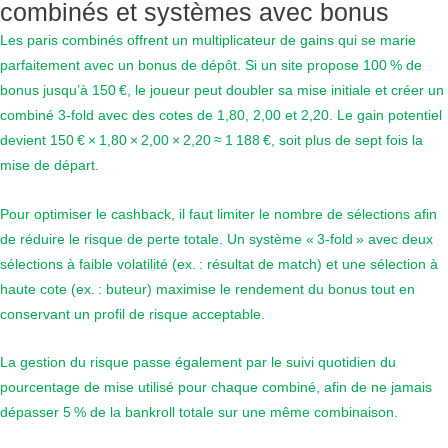
combinés et systèmes avec bonus
Les paris combinés offrent un multiplicateur de gains qui se marie
parfaitement avec un bonus de dépôt. Si un site propose 100 % de
bonus jusqu’à 150 €, le joueur peut doubler sa mise initiale et créer un
combiné 3‑fold avec des cotes de 1,80, 2,00 et 2,20. Le gain potentiel
devient 150 € × 1,80 × 2,00 × 2,20 ≈ 1 188 €, soit plus de sept fois la
mise de départ.
Pour optimiser le cashback, il faut limiter le nombre de sélections afin
de réduire le risque de perte totale. Un système « 3‑fold » avec deux
sélections à faible volatilité (ex. : résultat de match) et une sélection à
haute cote (ex. : buteur) maximise le rendement du bonus tout en
conservant un profil de risque acceptable.
La gestion du risque passe également par le suivi quotidien du
pourcentage de mise utilisé pour chaque combiné, afin de ne jamais
dépasser 5 % de la bankroll totale sur une même combinaison.