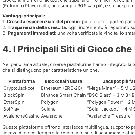
(Return to Player) alto, ad esempio 96,5 % o più, e su jackpot
Vantaggi principali:
1.
Crescita esponenziale del premio:
più giocatori partecipano,
2.
Trasparenza della crescita:
ogni incremento è registrato su b
3.
Pagamenti immediati:
una volta verificata la vincita, lo sm
4. I Principali Siti di Gioco ch
Nel panorama attuale, diverse piattaforme hanno integrato la te
che si distinguono per caratteristiche uniche.
Piattaforma
Blockchain usata
Jackpot più f
CryptoJackpot
Ethereum (ERC‑20)
“Mega Miner” – 5 M U
BlockSpin
Binance Smart Chain
“BSC Blast” – 3 M BNB
EtherSpin
Polygon
“Polygon Power” – 2 
SolPlay
Solana
“Solar Jackpot” – 4 M
AvalancheCasino
Avalanche
“Avalanche Treasure” 
Queste piattaforme offrono interfacce multilingua, supporto per
licenza di gioco, leggere le recensioni su siti scommesse affida