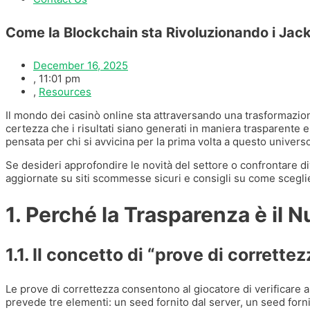
Come la Blockchain sta Rivoluzionando i Jackp
December 16, 2025
,
11:01 pm
,
Resources
Il mondo dei casinò online sta attraversando una trasformazion
certezza che i risultati siano generati in maniera trasparente e
pensata per chi si avvicina per la prima volta a questo universo
Se desideri approfondire le novità del settore o confrontare di
aggiornate su siti scommesse sicuri e consigli su come scegli
1. Perché la Trasparenza è il 
1.1. Il concetto di “prove di corrette
Le prove di correttezza consentono al giocatore di verificare 
prevede tre elementi: un seed fornito dal server, un seed forn