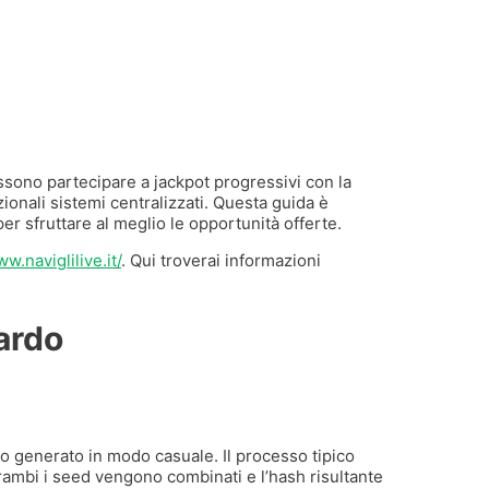
ossono partecipare a jackpot progressivi con la
zionali sistemi centralizzati. Questa guida è
er sfruttare al meglio le opportunità offerte.
w.naviglilive.it/
. Qui troverai informazioni
ardo
to generato in modo casuale. Il processo tipico
trambi i seed vengono combinati e l’hash risultante