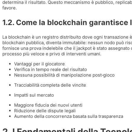
determina il risultato. Questo meccanismo è pubblico, replicab
favore.
1.2. Come la blockchain garantisce l’
La blockchain è un registro distribuito dove ogni transazione è
blockchain pubblica, diventa immutabile: nessun nodo può riscri
fornisce una prova indelebile che il jackpot è stato assegnato 
processo più veloce e privo di interventi umani.
Vantaggi per il giocatore
Verifica in tempo reale del risultato
Nessuna possibilità di manipolazione post‑gioco
Tracciabilità completa delle vincite
Impatti sul mercato
Maggiore fiducia dei nuovi utenti
Riduzione delle dispute legali
Aumento della concorrenza basata sulla trasparenza
2. I Fondamentali della Tecnol