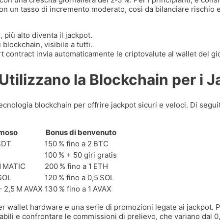
 con un tasso di incremento moderato, così da bilanciare rischio
 più alto diventa il jackpot.
lockchain, visibile a tutti.
art contract invia automaticamente le criptovalute al wallet del gi
e Utilizzano la Blockchain per i 
cnologia blockchain per offrire jackpot sicuri e veloci. Di segu
amoso
Bonus di benvenuto
SDT
150 % fino a 2 BTC
100 % + 50 giri gratis
M MATIC
200 % fino a 1 ETH
 SOL
120 % fino a 0,5 SOL
– 2,5 M AVAX
130 % fino a 1 AVAX
 wallet hardware e una serie di promozioni legate ai jackpot. Prim
bili e confrontare le commissioni di prelievo, che variano dal 0,