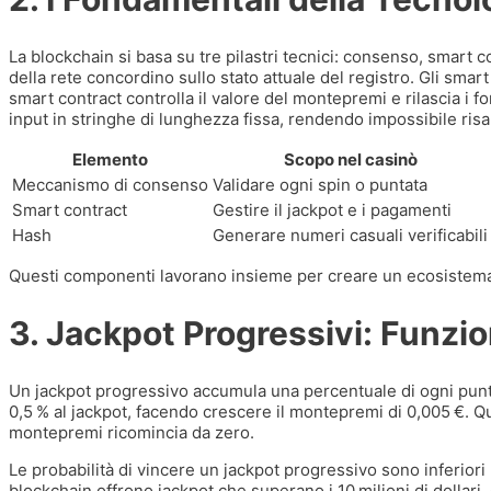
La blockchain si basa su tre pilastri tecnici: consenso, smart c
della rete concordino sullo stato attuale del registro. Gli smar
smart contract controlla il valore del montepremi e rilascia i
input in stringhe di lunghezza fissa, rendendo impossibile risali
Elemento
Scopo nel casinò
Meccanismo di consenso
Validare ogni spin o puntata
Smart contract
Gestire il jackpot e i pagamenti
Hash
Generare numeri casuali verificabili
Questi componenti lavorano insieme per creare un ecosistema d
3. Jackpot Progressivi: Funzi
Un jackpot progressivo accumula una percentuale di ogni puntat
0,5 % al jackpot, facendo crescere il montepremi di 0,005 €. Qu
montepremi ricomincia da zero.
Le probabilità di vincere un jackpot progressivo sono inferiori 
blockchain offrono jackpot che superano i 10 milioni di dollari,