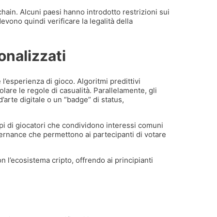
hain. Alcuni paesi hanno introdotto restrizioni sui
vono quindi verificare la legalità della
onalizzati
l’esperienza di gioco. Algoritmi predittivi
olare le regole di casualità. Parallelamente, gli
arte digitale o un “badge” di status,
pi di giocatori che condividono interessi comuni
overnance che permettono ai partecipanti di votare
n l’ecosistema cripto, offrendo ai principianti