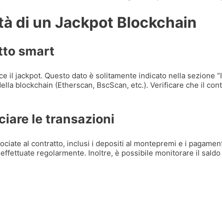
ità di un Jackpot Blockchain
atto smart
sce il jackpot. Questo dato è solitamente indicato nella sezione “
della blockchain (Etherscan, BscScan, etc.). Verificare che il cont
.
ciare le transazioni
ciate al contratto, inclusi i depositi al montepremi e i pagamenti
 effettuate regolarmente. Inoltre, è possibile monitorare il sald