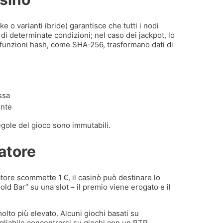
e o varianti ibride) garantisce che tutti i nodi
 di determinate condizioni; nel caso dei jackpot, lo
e funzioni hash, come SHA‑256, trasformano dati di
ssa
ente
gole del gioco sono immutabili.
atore
tore scommette 1 €, il casinò può destinare lo
ld Bar” su una slot – il premio viene erogato e il
olto più elevato. Alcuni giochi basati su
sigliabile concentrarsi su giochi con un RTP