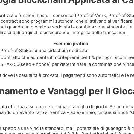
ontract e funzioni hash. Il consenso (Proof‑of‑Work, Proof‑of‑Stak
t contract sono programmi autonomi che si attivano al verificarsi
 fondi quando un giocatore soddisfa la combinazione vincente. L
re ai dati originali e assicurando l’integrità delle transazioni.
Esempio pratico
Proof‑of‑Stake su una sidechain dedicata
Contratto che aumenta il montepremi del 1 % per ogni scomme
SHA‑256(seed + nonce) per determinare la combinazione vinc
ove la casualità è provata, i pagamenti sono automatici e le re
onamento e Vantaggi per il Gioc
a effettuata su una determinata famiglia di giochi. Se un gioca
ando un evento raro si verifica – ad esempio, cinque simboli “Go
rispetto a una vincita standard, ma il potenziale di guadagno è m
 con una crescita giornaliera del 2‑3 %. Per i principianti, è con