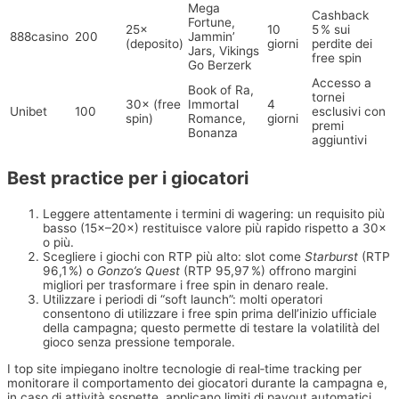
Mega
Cashback
Fortune,
25×
10
5 % sui
888casino
200
Jammin’
(deposito)
giorni
perdite dei
Jars, Vikings
free spin
Go Berzerk
Accesso a
Book of Ra,
tornei
30× (free
Immortal
4
Unibet
100
esclusivi con
spin)
Romance,
giorni
premi
Bonanza
aggiuntivi
Best practice per i giocatori
Leggere attentamente i termini di wagering: un requisito più
basso (15×–20×) restituisce valore più rapido rispetto a 30×
o più.
Scegliere i giochi con RTP più alto: slot come
Starburst
(RTP
96,1 %) o
Gonzo’s Quest
(RTP 95,97 %) offrono margini
migliori per trasformare i free spin in denaro reale.
Utilizzare i periodi di “soft launch”: molti operatori
consentono di utilizzare i free spin prima dell’inizio ufficiale
della campagna; questo permette di testare la volatilità del
gioco senza pressione temporale.
I top site impiegano inoltre tecnologie di real‑time tracking per
monitorare il comportamento dei giocatori durante la campagna e,
in caso di attività sospette, applicano limiti di payout automatici.