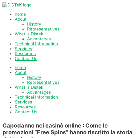
Skip
to
home
content
About
History
Representatives
What is Distek
Advantages
Technical Information
Services
Resources
Contact Us
home
About
History
Representatives
What is Distek
Advantages
Technical Information
Services
Resources
Contact Us
Capodanno nei casinò online : Come le
promozioni “Free Spins” hanno riscritto la storia