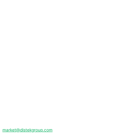
market@distekgroup.com