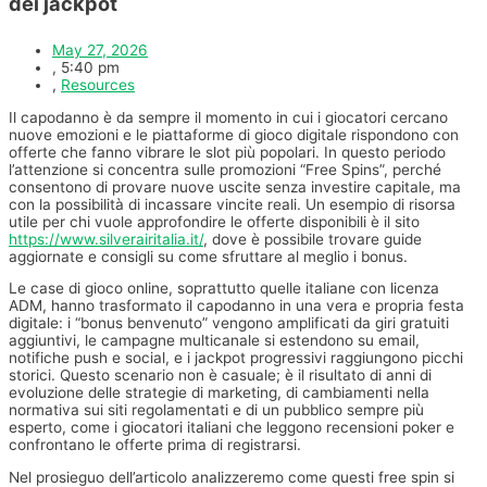
dei jackpot
May 27, 2026
,
5:40 pm
,
Resources
Il capodanno è da sempre il momento in cui i giocatori cercano
nuove emozioni e le piattaforme di gioco digitale rispondono con
offerte che fanno vibrare le slot più popolari. In questo periodo
l’attenzione si concentra sulle promozioni “Free Spins”, perché
consentono di provare nuove uscite senza investire capitale, ma
con la possibilità di incassare vincite reali. Un esempio di risorsa
utile per chi vuole approfondire le offerte disponibili è il sito
https://www.silverairitalia.it/
, dove è possibile trovare guide
aggiornate e consigli su come sfruttare al meglio i bonus.
Le case di gioco online, soprattutto quelle italiane con licenza
ADM, hanno trasformato il capodanno in una vera e propria festa
digitale: i “bonus benvenuto” vengono amplificati da giri gratuiti
aggiuntivi, le campagne multicanale si estendono su email,
notifiche push e social, e i jackpot progressivi raggiungono picchi
storici. Questo scenario non è casuale; è il risultato di anni di
evoluzione delle strategie di marketing, di cambiamenti nella
normativa sui siti regolamentati e di un pubblico sempre più
esperto, come i giocatori italiani che leggono recensioni poker e
confrontano le offerte prima di registrarsi.
Nel prosieguo dell’articolo analizzeremo come questi free spin si