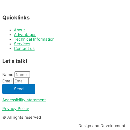
Quicklinks
About
Advantages
Technical Information
Services
Contact us
Let's talk!
Name
Email
Send
Accessibility statement
Privacy Policy
© All rights reserved
Design and Development: