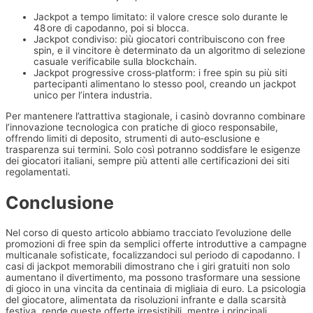
Jackpot a tempo limitato: il valore cresce solo durante le
48 ore di capodanno, poi si blocca.
Jackpot condiviso: più giocatori contribuiscono con free
spin, e il vincitore è determinato da un algoritmo di selezione
casuale verificabile sulla blockchain.
Jackpot progressive cross‑platform: i free spin su più siti
partecipanti alimentano lo stesso pool, creando un jackpot
unico per l’intera industria.
Per mantenere l’attrattiva stagionale, i casinò dovranno combinare
l’innovazione tecnologica con pratiche di gioco responsabile,
offrendo limiti di deposito, strumenti di auto‑esclusione e
trasparenza sui termini. Solo così potranno soddisfare le esigenze
dei giocatori italiani, sempre più attenti alle certificazioni dei siti
regolamentati.
Conclusione
Nel corso di questo articolo abbiamo tracciato l’evoluzione delle
promozioni di free spin da semplici offerte introduttive a campagne
multicanale sofisticate, focalizzandoci sul periodo di capodanno. I
casi di jackpot memorabili dimostrano che i giri gratuiti non solo
aumentano il divertimento, ma possono trasformare una sessione
di gioco in una vincita da centinaia di migliaia di euro. La psicologia
del giocatore, alimentata da risoluzioni infrante e dalla scarsità
festiva, rende queste offerte irresistibili, mentre i principali