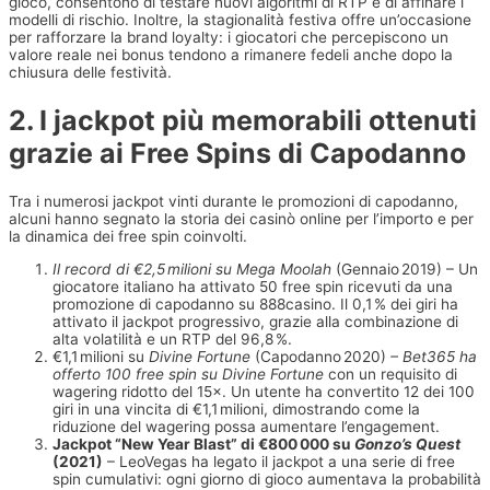
gioco, consentono di testare nuovi algoritmi di RTP e di affinare i
modelli di rischio. Inoltre, la stagionalità festiva offre un’occasione
per rafforzare la brand loyalty: i giocatori che percepiscono un
valore reale nei bonus tendono a rimanere fedeli anche dopo la
chiusura delle festività.
2. I jackpot più memorabili ottenuti
grazie ai Free Spins di Capodanno
Tra i numerosi jackpot vinti durante le promozioni di capodanno,
alcuni hanno segnato la storia dei casinò online per l’importo e per
la dinamica dei free spin coinvolti.
Il record di €2,5 milioni su
Mega Moolah
(Gennaio 2019) – Un
giocatore italiano ha attivato 50 free spin ricevuti da una
promozione di capodanno su 888casino. Il 0,1 % dei giri ha
attivato il jackpot progressivo, grazie alla combinazione di
alta volatilità e un RTP del 96,8 %.
€1,1 milioni su
Divine Fortune
(Capodanno 2020)
– Bet365 ha
offerto 100 free spin su
Divine Fortune
con un requisito di
wagering ridotto del 15×. Un utente ha convertito 12 dei 100
giri in una vincita di €1,1 milioni, dimostrando come la
riduzione del wagering possa aumentare l’engagement.
Jackpot “New Year Blast” di €800 000 su
Gonzo’s Quest
(2021)
– LeoVegas ha legato il jackpot a una serie di free
spin cumulativi: ogni giorno di gioco aumentava la probabilità