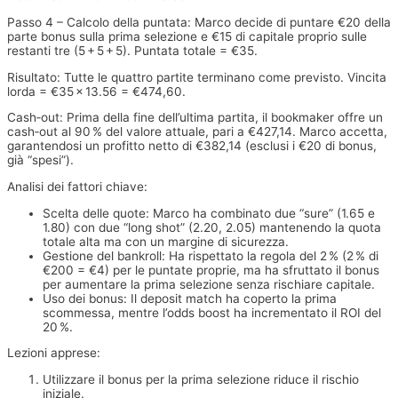
Passo 4 – Calcolo della puntata: Marco decide di puntare €20 della
parte bonus sulla prima selezione e €15 di capitale proprio sulle
restanti tre (5 + 5 + 5). Puntata totale = €35.
Risultato: Tutte le quattro partite terminano come previsto. Vincita
lorda = €35 × 13.56 = €474,60.
Cash‑out: Prima della fine dell’ultima partita, il bookmaker offre un
cash‑out al 90 % del valore attuale, pari a €427,14. Marco accetta,
garantendosi un profitto netto di €382,14 (esclusi i €20 di bonus,
già “spesi”).
Analisi dei fattori chiave:
Scelta delle quote: Marco ha combinato due “sure” (1.65 e
1.80) con due “long shot” (2.20, 2.05) mantenendo la quota
totale alta ma con un margine di sicurezza.
Gestione del bankroll: Ha rispettato la regola del 2 % (2 % di
€200 = €4) per le puntate proprie, ma ha sfruttato il bonus
per aumentare la prima selezione senza rischiare capitale.
Uso dei bonus: Il deposit match ha coperto la prima
scommessa, mentre l’odds boost ha incrementato il ROI del
20 %.
Lezioni apprese:
Utilizzare il bonus per la prima selezione riduce il rischio
iniziale.