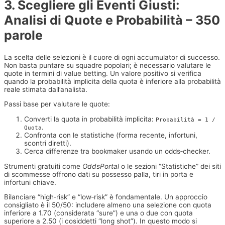
3. Scegliere gli Eventi Giusti:
Analisi di Quote e Probabilità – 350
parole
La scelta delle selezioni è il cuore di ogni accumulator di successo.
Non basta puntare su squadre popolari; è necessario valutare le
quote in termini di value betting. Un valore positivo si verifica
quando la probabilità implicita della quota è inferiore alla probabilità
reale stimata dall’analista.
Passi base per valutare le quote:
Converti la quota in probabilità implicita:
Probabilità = 1 /
.
Quota
Confronta con le statistiche (forma recente, infortuni,
scontri diretti).
Cerca differenze tra bookmaker usando un odds‑checker.
Strumenti gratuiti come
OddsPortal
o le sezioni “Statistiche” dei siti
di scommesse offrono dati su possesso palla, tiri in porta e
infortuni chiave.
Bilanciare “high‑risk” e “low‑risk” è fondamentale. Un approccio
consigliato è il 50/50: includere almeno una selezione con quota
inferiore a 1.70 (considerata “sure”) e una o due con quota
superiore a 2.50 (i cosiddetti “long shot”). In questo modo si