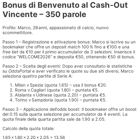
Bonus di Benvenuto al Cash‑Out
Vincente – 350 parole
Profilo: Marco, 28 anni, appassionato di calcio, nuovo
scommettitore.
Passo 1 – Registrazione e attivazione bonus: Marco si iscrive su un
bookmaker che offre un
deposit match
100 % fino a €100 e una
free bet
da €10 per il primo accumulator da 3 selezioni. Inserisce il
codice “WELCOME2026” e deposita €50, ottenendo €50 di bonus.
Passo 2 – Scelta degli eventi: Dopo aver consultato le statistiche
su
OddsPortal
e aver verificato le quote su due siti diversi, Marco
seleziona quattro partite di Serie A:
Milan v Spezia (quota 1.65) – usa il bonus €20.
Roma v Cagliari (quota 1.80) – puntata €5.
Atalanta v Udinese (quota 2.20) – puntata €5.
Torino v Sampdoria (quota 1.90) – puntata €5.
Passo 3 – Applicazione dell’odds boost: Il bookmaker offre un boost
del 0.15 sulla quarta selezione per accumulator da 4 eventi. La
quota finale della quarta partita sale da 1.90 a 2.05.
Calcolo della quota totale:
1.65 × 1.80 × 2.20 × 2.05 = 13.56