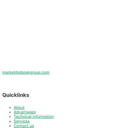
market@distekgroup.com
Quicklinks
About
Advantages
Technical Information
Services
Contact us