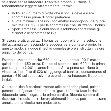
selezione senza intaccare il capitale proprio. Tuttavia, è
fondamentale leggere attentamente i termini:
Rollover – numero di volte che il bonus deve essere
scommesso prima di poter prelevare.
Quote minime – spesso i bookmaker impongono una quota
minima (es. 1.70) per le scommesse che utilizzano il bonus.
Sport ammessi – alcuni bonus escludono sport come gli
e‑sport o le scommesse live.
Strategia pratica: utilizzi il bonus per coprire la prima selezione
dell’accumulator, lasciando le successive a puntate proprie. In
questo modo, si riduce il rischio complessivo e si sfrutta il valore
aggiunto del bonus.
Esempio: Marco deposita €50 e riceve un bonus 100 % match,
quindi ottiene €50 extra. Decide di scommettere €20 sulla prima
partita (quota 2.00) usando il bonus. Se la prima selezione è
vincente, il profitto di €20 si aggiunge al bankroll, consentendo di
puntare €10 sui successivi tre eventi senza intaccare il capitale
iniziale.
Questa tattica è particolarmente utile per i principianti, poiché
permette di “giocare” con denaro “gratuito” nella fase iniziale,
riducendo l’ansia legata alle prime perdite. Ricorda sempre di
rispettare i requisiti di rollover; altrimenti il bonus potrebbe essere
annullato e la vincita non prelevabile.