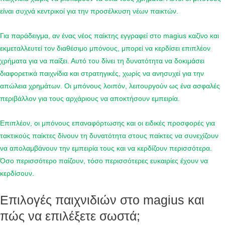
είναι συχνά κεντρικοί για την προσέλκυση νέων παικτών.
Για παράδειγμα, αν ένας νέος παίκτης εγγραφεί στο magius καζίνο και
εκμεταλλευτεί τον διαθέσιμο μπόνους, μπορεί να κερδίσει επιπλέον
χρήματα για να παίξει. Αυτό του δίνει τη δυνατότητα να δοκιμάσει
διαφορετικά παιχνίδια και στρατηγικές, χωρίς να ανησυχεί για την
απώλεια χρημάτων. Οι μπόνους λοιπόν, λειτουργούν ως ένα ασφαλές
περιβάλλον για τους αρχάριους να αποκτήσουν εμπειρία.
Επιπλέον, οι μπόνους επαναφόρτωσης και οι ειδικές προσφορές για
τακτικούς παίκτες δίνουν τη δυνατότητα στους παίκτες να συνεχίζουν
να απολαμβάνουν την εμπειρία τους και να κερδίζουν περισσότερα.
Όσο περισσότερο παίζουν, τόσο περισσότερες ευκαιρίες έχουν να
κερδίσουν.
Επιλογές παιχνιδιών στο magius και
πώς να επιλέξετε σωστά;