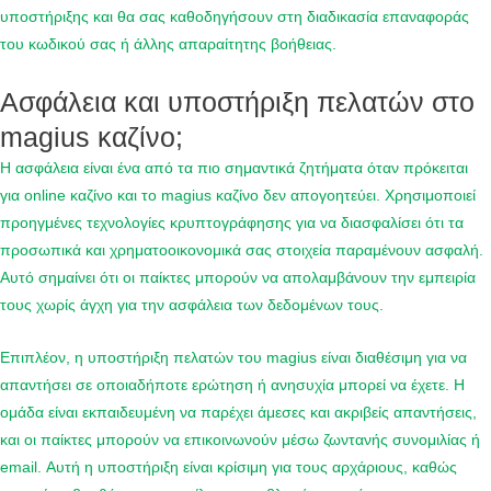
υποστήριξης και θα σας καθοδηγήσουν στη διαδικασία επαναφοράς
του κωδικού σας ή άλλης απαραίτητης βοήθειας.
Ασφάλεια και υποστήριξη πελατών στο
magius καζίνο;
Η ασφάλεια είναι ένα από τα πιο σημαντικά ζητήματα όταν πρόκειται
για online καζίνο και το magius καζίνο δεν απογοητεύει. Χρησιμοποιεί
προηγμένες τεχνολογίες κρυπτογράφησης για να διασφαλίσει ότι τα
προσωπικά και χρηματοοικονομικά σας στοιχεία παραμένουν ασφαλή.
Αυτό σημαίνει ότι οι παίκτες μπορούν να απολαμβάνουν την εμπειρία
τους χωρίς άγχη για την ασφάλεια των δεδομένων τους.
Επιπλέον, η υποστήριξη πελατών του magius είναι διαθέσιμη για να
απαντήσει σε οποιαδήποτε ερώτηση ή ανησυχία μπορεί να έχετε. Η
ομάδα είναι εκπαιδευμένη να παρέχει άμεσες και ακριβείς απαντήσεις,
και οι παίκτες μπορούν να επικοινωνούν μέσω ζωντανής συνομιλίας ή
email. Αυτή η υποστήριξη είναι κρίσιμη για τους αρχάριους, καθώς