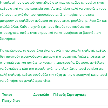
Η επιλογή του σωστού παιχνιδιού στο magius καζίνο μπορεί να είναι
καθοριστική για την εμπειρία σας. Αρχικά, είναι καλό να γνωρίζετε τους
τύπους παιχνιδιών που προσφέρονται. Στο magius, οι παίκτες
μπορούν να επιλέξουν ανάμεσα σε φρουτάκια, ρουλέτα, μπλακτζάκ και
πολλά άλλα. Κάθε παιχνίδι έχει τους δικούς του κανόνες και
στρατηγικές, οπότε είναι σημαντικό να κατανοήσετε τα βασικά πριν
ξεκινήσετε.
Για αρχάριους, τα φρουτάκια είναι συχνά η πιο εύκολη επιλογή, καθώς
δεν απαιτούν προηγούμενη εμπειρία ή στρατηγική. Απλά επιλέγετε το
στοίχημά σας και πατάτε το κουμπί περιστροφής. Ωστόσο, αν θέλετε
να δοκιμάσετε κάτι πιο προκλητικό, το μπλακτζάκ μπορεί να είναι μια
καλή επιλογή, καθώς συνδυάζει την τύχη με την στρατηγική και μπορεί
να οδηγήσει σε μεγαλύτερες νίκες.
Τύποι
Δυσκολία
Πιθανές Στρατηγικές
Παιχνιδιών