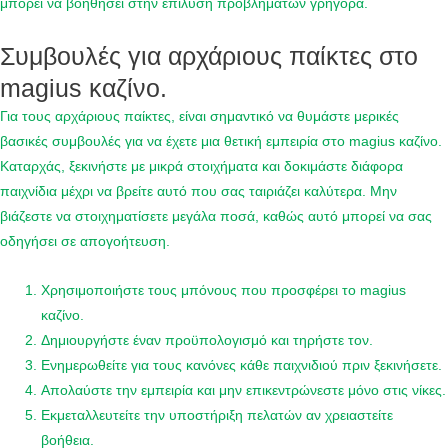
μπορεί να βοηθήσει στην επίλυση προβλημάτων γρήγορα.
Συμβουλές για αρχάριους παίκτες στο
magius καζίνο.
Για τους αρχάριους παίκτες, είναι σημαντικό να θυμάστε μερικές
βασικές συμβουλές για να έχετε μια θετική εμπειρία στο magius καζίνο.
Καταρχάς, ξεκινήστε με μικρά στοιχήματα και δοκιμάστε διάφορα
παιχνίδια μέχρι να βρείτε αυτό που σας ταιριάζει καλύτερα. Μην
βιάζεστε να στοιχηματίσετε μεγάλα ποσά, καθώς αυτό μπορεί να σας
οδηγήσει σε απογοήτευση.
Χρησιμοποιήστε τους μπόνους που προσφέρει το magius
καζίνο.
Δημιουργήστε έναν προϋπολογισμό και τηρήστε τον.
Ενημερωθείτε για τους κανόνες κάθε παιχνιδιού πριν ξεκινήσετε.
Απολαύστε την εμπειρία και μην επικεντρώνεστε μόνο στις νίκες.
Εκμεταλλευτείτε την υποστήριξη πελατών αν χρειαστείτε
βοήθεια.